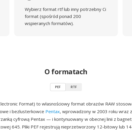
Wybierz format rtf lub inny potrzebny Ci
format (spośród ponad 200
wspieranych formatów).
O formatach
PEF
RTF
Electronic Format) to własnościowy format obrazów RAW stosow
frowe i bezlusterkowce
Pentax
, wprowadzony w 2003 roku wraz z
rzanką cyfrową Pentax — i kontynuowany w obecnej linii z bagnet
owej 645. Pliki PEF rejestrują nieprzetworzony 12-bitowy lub 1