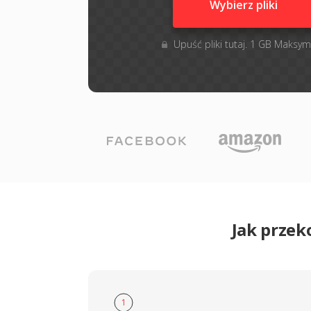
Wybierz pliki
Upuść pliki tutaj. 1 GB Maksym
Jak przek
1