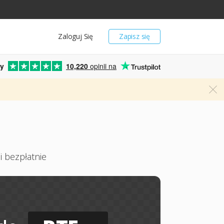
Zaloguj Się
Zapisz się
y
10,220
opinii na
i bezpłatnie