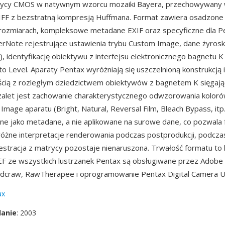
rycy CMOS w natywnym wzorcu mozaiki Bayera, przechowywany 
IFF z bezstratną kompresją Huffmana. Format zawiera osadzone
 rozmiarach, kompleksowe metadane EXIF oraz specyficzne dla P
erNote rejestrujące ustawienia trybu Custom Image, dane żyros
), identyfikację obiektywu z interfejsu elektronicznego bagnetu K
o Level. Aparaty Pentax wyróżniają się uszczelnioną konstrukcją i
ścią z rozległym dziedzictwem obiektywów z bagnetem K sięgaj
 zalet jest zachowanie charakterystycznego odwzorowania kolo
Image aparatu (Bright, Natural, Reversal Film, Bleach Bypass, itp.
e jako metadane, a nie aplikowane na surowe dane, co pozwala
óżne interpretacje renderowania podczas postprodukcji, podcza
jestracja z matrycy pozostaje nienaruszona. Trwałość formatu to
 PEF ze wszystkich lustrzanek Pentax są obsługiwane przez Adobe
dcraw, RawTherapee i oprogramowanie Pentax Digital Camera Uti
ax
danie
: 2003