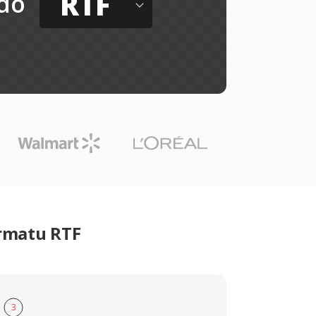
RTF
do
ormatu RTF
3