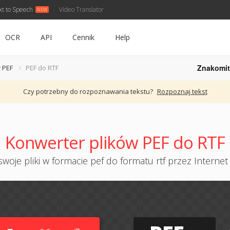
xt to Speech
Video Translator
OCR
API
Cennik
Help
Znakomit
 PEF
PEF do RTF
Czy potrzebny do rozpoznawania tekstu?
Rozpoznaj tekst
Konwerter plików PEF do RTF
woje pliki w formacie pef do formatu rtf przez Internet 