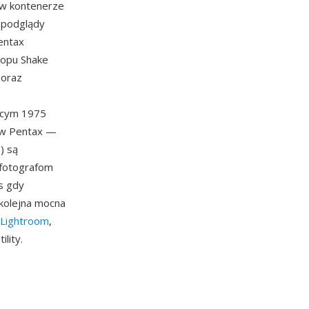
w kontenerze
 podglądy
entax
kopu Shake
 oraz
ącym 1975
rów Pentax —
) są
 fotografom
s gdy
 kolejna mocna
Lightroom
,
lity.