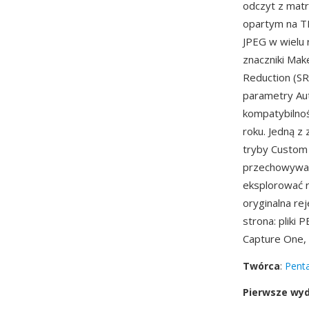
odczyt z mat
opartym na T
JPEG w wielu
znaczniki Mak
Reduction (SR
parametry Aut
kompatybilno
roku. Jedną z
tryby Custom 
przechowywan
eksplorować r
oryginalna re
strona: pliki
Capture One, 
Twórca
:
Pent
Pierwsze wy