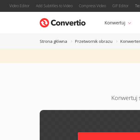
Video Editor
Add Subtitles to Video
Compress Video
GIF Editor
Te
Konwertuj
Strona główna
Przetwornik obrazu
Konwerter
Konwertuj s