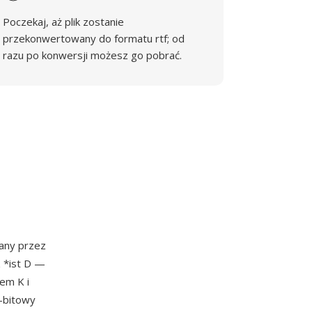
Poczekaj, aż plik zostanie
przekonwertowany do formatu rtf; od
razu po konwersji możesz go pobrać.
any przez
 *ist D —
em K i
4-bitowy