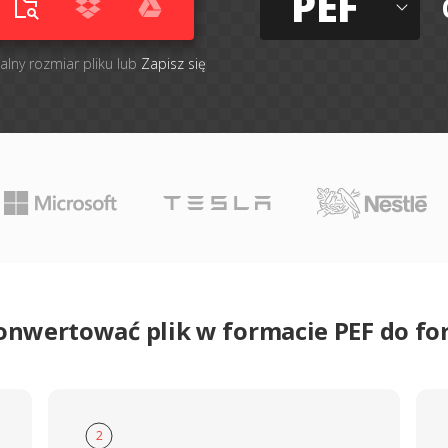
PEF
alny rozmiar pliku lub
Zapisz się
onwertować plik w formacie PEF do f
2