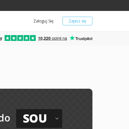
Zaloguj Się
Zapisz się
y
10,220
opinii na
SOU
do