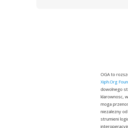
OGA to rozsz
Xiph.Org Foun
dowolnego st
klarownosc, w
moga przenos
niezalezny od
strumieni log
interoperacyj