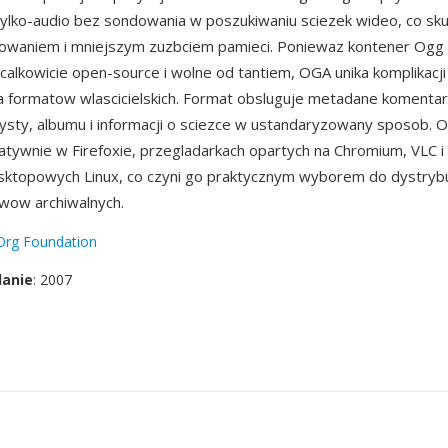
ylko-audio bez sondowania w poszukiwaniu sciezek wideo, co sku
owaniem i mniejszym zuzbciem pamieci. Poniewaz kontener Ogg 
 calkowicie open-source i wolne od tantiem, OGA unika komplikacj
a formatow wlascicielskich. Format obsluguje metadane komentar
ysty, albumu i informacji o sciezce w ustandaryzowany sposob. 
tywnie w Firefoxie, przegladarkach opartych na Chromium, VLC i
ktopowych Linux, co czyni go praktycznym wyborem do dystrybu
ływow archiwalnych.
Org Foundation
danie
: 2007