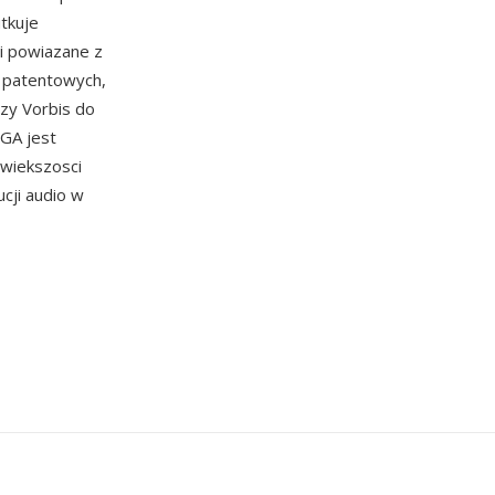
tkuje
i powiazane z
i patentowych,
zy Vorbis do
OGA jest
 wiekszosci
cji audio w