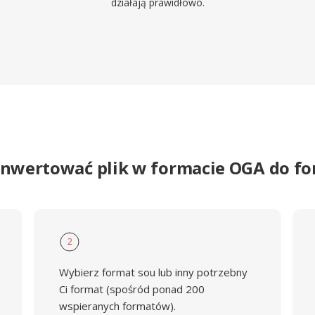
działają prawidłowo.
onwertować plik w formacie OGA do f
2
Wybierz format sou lub inny potrzebny
Ci format (spośród ponad 200
wspieranych formatów).