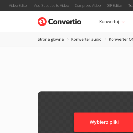
Video Editor
Add Subtitles to Video
Compress Video
GIF Editor
Te
Konwertuj
Strona główna
Konwerter audio
Konwerter O
Wybierz pliki