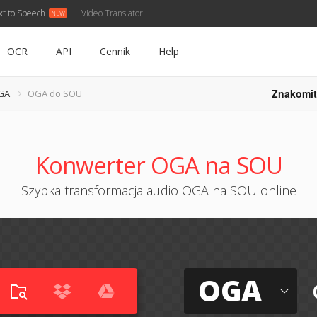
xt to Speech
Video Translator
OCR
API
Cennik
Help
Znakomit
GA
OGA do SOU
Konwerter OGA na SOU
Szybka transformacja audio OGA na SOU online
OGA