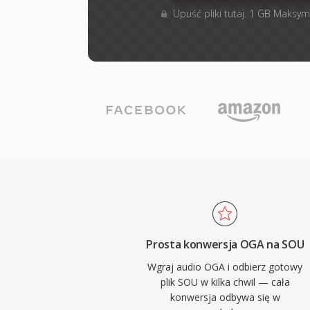
Upuść pliki tutaj. 1 GB Maksym
Prosta konwersja OGA na SOU
Wgraj audio OGA i odbierz gotowy
plik SOU w kilka chwil — cała
konwersja odbywa się w