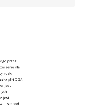
nego przez
szerzenie dla
ynioslo
aska pliki OGA
er jest
nych
A jest
owac sie pod