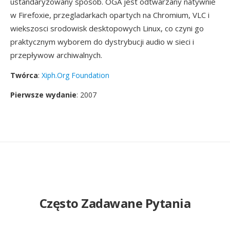
ustandaryzowany sposob. OGA jest odtwarzany natywnie
w Firefoxie, przegladarkach opartych na Chromium, VLC i
wiekszosci srodowisk desktopowych Linux, co czyni go
praktycznym wyborem do dystrybucji audio w sieci i
przepływow archiwalnych.
Twórca
:
Xiph.Org Foundation
Pierwsze wydanie
: 2007
Często Zadawane Pytania