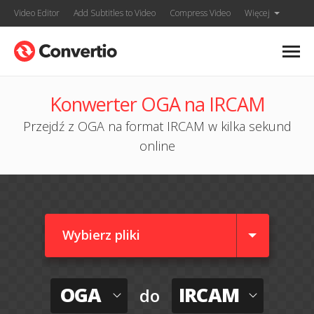
Video Editor
Add Subtitles to Video
Compress Video
Więcej
Konwerter OGA na IRCAM
Przejdź z OGA na format IRCAM w kilka sekund
online
Wybierz pliki
OGA
IRCAM
do