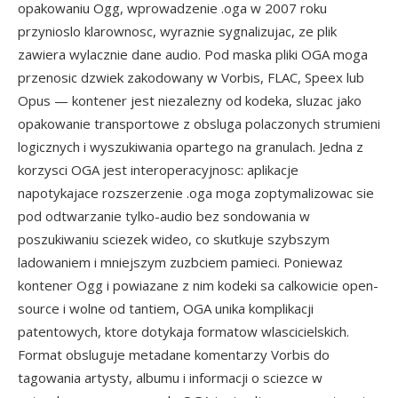
opakowaniu Ogg, wprowadzenie .oga w 2007 roku
przynioslo klarownosc, wyraznie sygnalizujac, ze plik
zawiera wylacznie dane audio. Pod maska pliki OGA moga
przenosic dzwiek zakodowany w Vorbis, FLAC, Speex lub
Opus — kontener jest niezalezny od kodeka, sluzac jako
opakowanie transportowe z obsluga polaczonych strumieni
logicznych i wyszukiwania opartego na granulach. Jedna z
korzysci OGA jest interoperacyjnosc: aplikacje
napotykajace rozszerzenie .oga moga zoptymalizowac sie
pod odtwarzanie tylko-audio bez sondowania w
poszukiwaniu sciezek wideo, co skutkuje szybszym
ladowaniem i mniejszym zuzbciem pamieci. Poniewaz
kontener Ogg i powiazane z nim kodeki sa calkowicie open-
source i wolne od tantiem, OGA unika komplikacji
patentowych, ktore dotykaja formatow wlascicielskich.
Format obsluguje metadane komentarzy Vorbis do
tagowania artysty, albumu i informacji o sciezce w