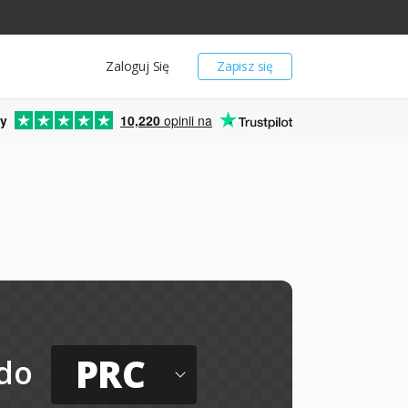
Zaloguj Się
Zapisz się
y
10,220
opinii na
PRC
do