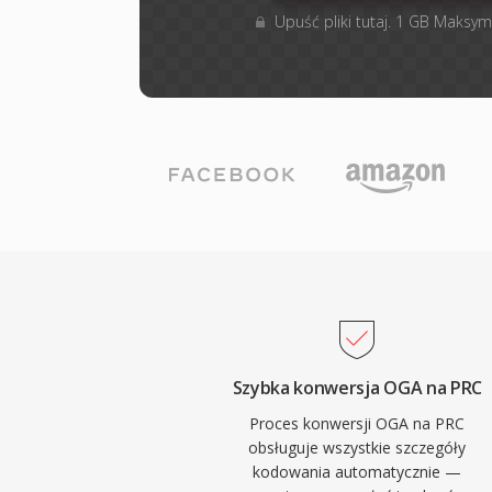
Upuść pliki tutaj. 1 GB Maksym
Szybka konwersja OGA na PRC
Proces konwersji OGA na PRC
obsługuje wszystkie szczegóły
kodowania automatycznie —