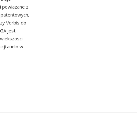
i powiazane z
i patentowych,
zy Vorbis do
OGA jest
 wiekszosci
cji audio w