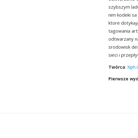
szybszym lad
nim kodeki sa
ktore dotykaj
tagowania art
odtwarzany na
srodowisk des
sieci i przep
Twórca
:
Xiph.
Pierwsze wy