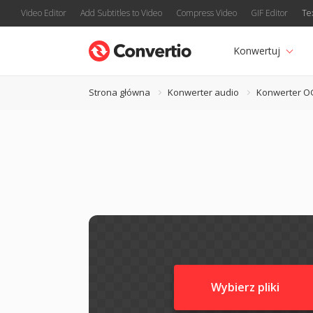
Video Editor
Add Subtitles to Video
Compress Video
GIF Editor
Te
Konwertuj
Strona główna
Konwerter audio
Konwerter O
Wybierz pliki