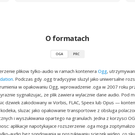
O formatach
OGA
PRC
erzenie plikow tylko-audio w ramach kontenera
Ogg
, utrzymywa
dation
. Podczas gdy .ogg tradycyjnie sluzyl jako uniwersalne roz
rumienia w opakowaniu Ogg, wprowadzenie .oga w 2007 roku prz
yraznie sygnalizujac, ze plik zawiera wylacznie dane audio. Pod m
ic dzwiek zakodowany w Vorbis, FLAC, Speex lub Opus — konten
 kodeka, sluzac jako opakowanie transportowe z obsluga polaczo
icznych i wyszukiwania opartego na granulach. Jedna z korzysci OG
nosc: aplikacje napotykajace rozszerzenie .oga moga zoptymaliz
ylko-audio bez sondowania w poszukiwaniu sciezek wideo, co sku