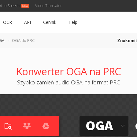
xt to Speech
Video Translator
OCR
API
Cennik
Help
Znakomit
GA
OGA do PRC
Konwerter OGA na PRC
Szybko zamień audio OGA na format PRC
OGA