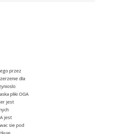
nego przez
szerzenie dla
ynioslo
aska pliki OGA
er jest
nych
A jest
owac sie pod
tkuje