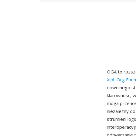
OGA to rozsz
Xiph.Org Foun
dowolnego st
klarownosc, w
moga przenos
niezalezny od
strumieni log
interoperacyj
odtwarzanie t