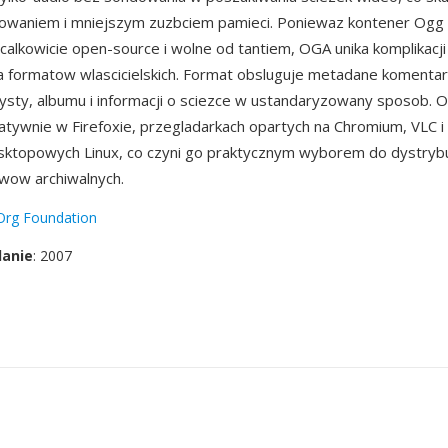
owaniem i mniejszym zuzbciem pamieci. Poniewaz kontener Ogg 
 calkowicie open-source i wolne od tantiem, OGA unika komplikacj
a formatow wlascicielskich. Format obsluguje metadane komentar
ysty, albumu i informacji o sciezce w ustandaryzowany sposob. 
tywnie w Firefoxie, przegladarkach opartych na Chromium, VLC i
ktopowych Linux, co czyni go praktycznym wyborem do dystrybu
ływow archiwalnych.
Org Foundation
danie
: 2007