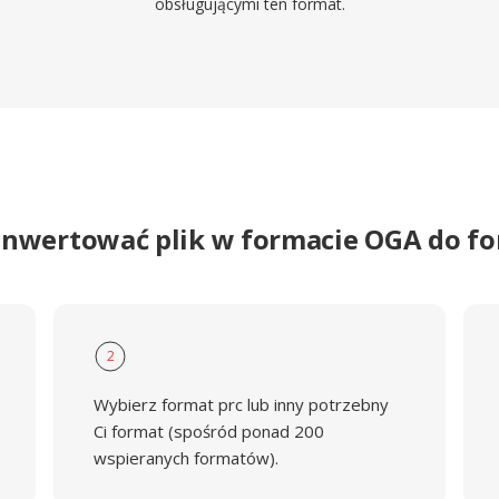
obsługującymi ten format.
onwertować plik w formacie OGA do f
2
Wybierz format prc lub inny potrzebny
Ci format (spośród ponad 200
wspieranych formatów).