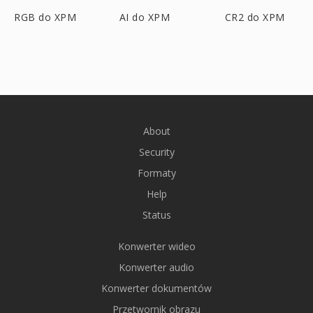
RGB do XPM
AI do XPM
CR2 do XPM
About
Security
Formaty
Help
Status
Konwerter wideo
Konwerter audio
Konwerter dokumentów
Przetwornik obrazu