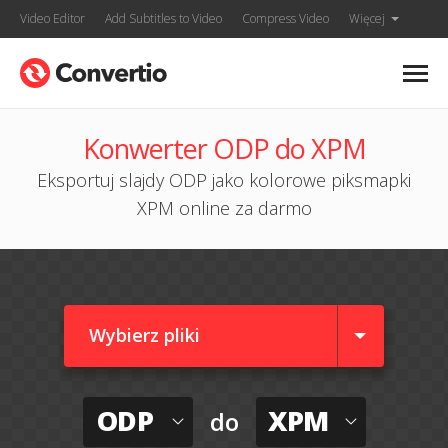
Video Editor
Add Subtitles to Video
Compress Video
Więcej
Konwerter ODP do XPM
Eksportuj slajdy ODP jako kolorowe piksmapki
XPM online za darmo
Wybierz pliki
ODP
XPM
do