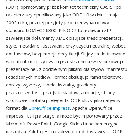
(ODF), opracowany przez komitet techniczny OASIS i po
raz pierwszy opublikowany jako ODF 1.0 w dniu 1 maja
2005 roku, pozniej przyjety jako miedzynarodowy
standard ISO/IEC 26300. Plik ODP to archiwum ZIP
zawierajace dokumenty XML opisujace tresc prezentacji,
style, metadane i ustawienia przy uzyciu neutralnej wobec
dostawcow, bezplatnej specyfikacji. Slajdy sa definiowane
w content.xml przy uzyciu przestrzeni nazw rysunkowej i
prezentacyjnej, z oddzielnymi plikami dla stylow, manifestu
i osadzonych mediow. Format obsluguje ramki tekstowe,
obrazy, wykresy, tabele, ksztalty, gradienty,
przezroczystosc, przejscia slajdow, animacje, strony
wzorcowe i notatki prelegenta. ODP sluzy jako natywny
format dla
LibreOffice Impress
, Apache OpenOffice
Impress i Calligra Stage, a moze byc importowany przez
Microsoft PowerPoint, Google Slides i inne komercyjne
narzedzia. Zaleta jest niezaleznosc od dostawcy — ODP