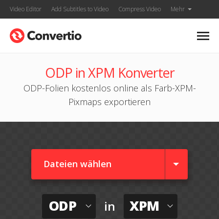
Video Editor
Add Subtitles to Video
Compress Video
Mehr
ODP in XPM Konverter
ODP-Folien kostenlos online als Farb-XPM-
Pixmaps exportieren
Dateien wählen
ODP
XPM
in