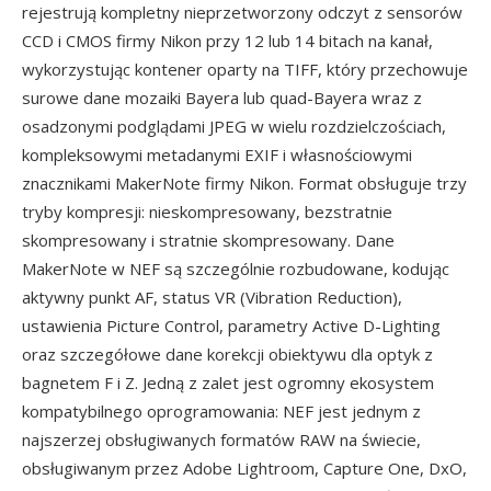
rejestrują kompletny nieprzetworzony odczyt z sensorów
CCD i CMOS firmy Nikon przy 12 lub 14 bitach na kanał,
wykorzystując kontener oparty na TIFF, który przechowuje
surowe dane mozaiki Bayera lub quad-Bayera wraz z
osadzonymi podglądami JPEG w wielu rozdzielczościach,
kompleksowymi metadanymi EXIF i własnościowymi
znacznikami MakerNote firmy Nikon. Format obsługuje trzy
tryby kompresji: nieskompresowany, bezstratnie
skompresowany i stratnie skompresowany. Dane
MakerNote w NEF są szczególnie rozbudowane, kodując
aktywny punkt AF, status VR (Vibration Reduction),
ustawienia Picture Control, parametry Active D-Lighting
oraz szczegółowe dane korekcji obiektywu dla optyk z
bagnetem F i Z. Jedną z zalet jest ogromny ekosystem
kompatybilnego oprogramowania: NEF jest jednym z
najszerzej obsługiwanych formatów RAW na świecie,
obsługiwanym przez Adobe Lightroom, Capture One, DxO,