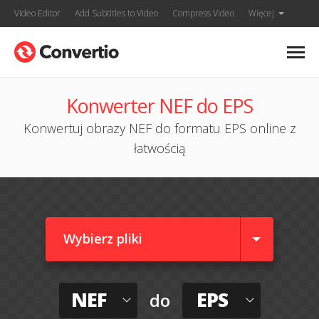
Video Editor
Add Subtitles to Video
Compress Video
Więcej
Konwerter NEF do EPS
Konwertuj obrazy NEF do formatu EPS online z
łatwością
Wybierz pliki
NEF
EPS
do