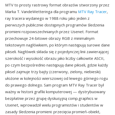
MTV to prosty rastrowy format obrazów stworzony przez
Marka T. VandeWetteringa dla programu
MTV Ray Tracer
,
ray tracera wydanego w 1988 roku jako jeden z
pierwszych publicznie dostępnych programów śledzenia
promieni rozpowszechnianych przez Usenet. Format
przechowuje 24-bitowe obrazy RGB z minimalnym
tekstowym nagłówkiem, po którym następują surowe dane
pikseli. Nagłówek składa się z pojedynczej linii zawierającej
szerokość i wysokość obrazu jako liczby całkowite ASCII,
po czym bezpośrednio następują dane pikseli, gdzie każdy
piksel zajmuje trzy bajty (czerwony, zielony, niebieski)
ułożone w kolejności wierszowej od lewego górnego rogu
do prawego dolnego. Sam program MTV Ray Tracer był
ważny w historii grafiki komputerowej — dystrybuowany
bezpłatnie przez grupę dyskusyjną comp.graphics w
Usenet, wprowadził wielu programistów i studentów w
zasady śledzenia promieni: przecięcia promień-obiekt,