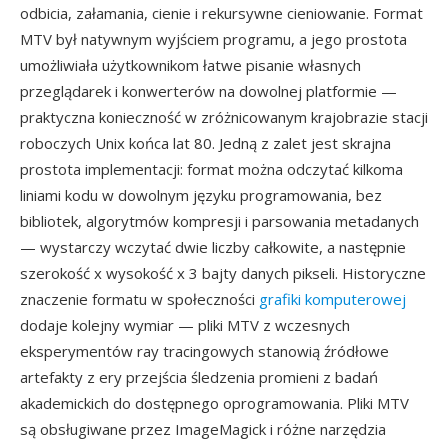
odbicia, załamania, cienie i rekursywne cieniowanie. Format
MTV był natywnym wyjściem programu, a jego prostota
umożliwiała użytkownikom łatwe pisanie własnych
przeglądarek i konwerterów na dowolnej platformie —
praktyczna konieczność w zróżnicowanym krajobrazie stacji
roboczych Unix końca lat 80. Jedną z zalet jest skrajna
prostota implementacji: format można odczytać kilkoma
liniami kodu w dowolnym języku programowania, bez
bibliotek, algorytmów kompresji i parsowania metadanych
— wystarczy wczytać dwie liczby całkowite, a następnie
szerokość x wysokość x 3 bajty danych pikseli. Historyczne
znaczenie formatu w społeczności
grafiki komputerowej
dodaje kolejny wymiar — pliki MTV z wczesnych
eksperymentów ray tracingowych stanowią źródłowe
artefakty z ery przejścia śledzenia promieni z badań
akademickich do dostępnego oprogramowania. Pliki MTV
są obsługiwane przez ImageMagick i różne narzędzia