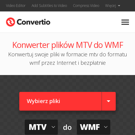
Video Editor
Add Subtitles to Video
Compress Video
Więcej
Konwerter plików MTV do WMF
Konwertuj swoje pliki w formacie mtv do formatu
wmf przez Internet i bezpłatnie
Wybierz pliki
MTV
WMF
do