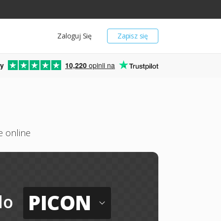
Zaloguj Się
Zapisz się
y
10,220
opinii na
 online
PICON
do