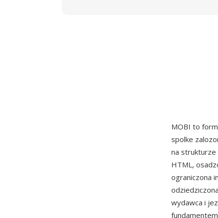
MOBI to form
spolke zalozo
na strukturze
HTML, osadzo
ograniczona i
odziedziczona
wydawca i jez
fundamentem 