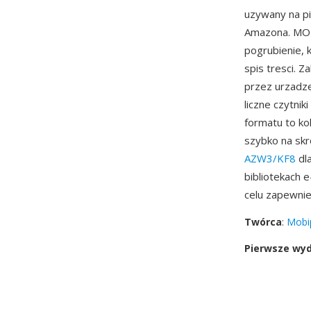
uzywany na pi
Amazona. MOB
pogrubienie, 
spis tresci. 
przez urzadze
liczne czytnik
formatu to ko
szybko na sk
AZW3/KF8
dla
bibliotekach 
celu zapewnie
Twórca
:
Mobi
Pierwsze wy