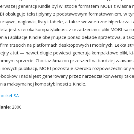
erwszej generacji Kindle byl w istocie formatem MOBI z wlasna
I obsluguje tekst plynny z podstawowym formatowaniem, w t
kursywe, naglowki, listy i tabele, a takze wewnetrzne hiperłacza
Zaleta jest szeroka kompatybilnosc z urzadzeniami: pliki MOBI sa
nia i aplikacje Kindle obejmujace ponad dekade sprzetowa, a tak
i firm trzecich na platformach desktopowych i mobilnych. Lekka st
lejny atut — nawet dlugie powiesci generuja kompaktowe pliki, kto
romnym sprzecie. Chociaz Amazon przeszedl na bardziej zaawan
 nowych publikacji, MOBI pozostaje szeroko rozpowszechniony w
e-bookow i nadal jest generowany przez narzedzia konwersji takie
nia maksymalnej kompatybilnosci z Kindle.
pocket SA
danie
: 2000