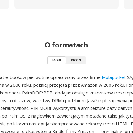
O formatach
MOBI
PICON
at e-bookow pierwotnie opracowany przez firme
Mobipocket
SA,
na w 2000 roku, pozniej przejeta przez Amazon w 2005 roku. Fo
 kontenera PalmDOC/PDB, dodajac obsluge znacznikow tresci op
nych obrazow, warstwy DRM i podzbioru JavaScript zapewniaja
nteraktywnosc. Pliki MOBI wykorzystuja architekture bazy danyc
 po Palm OS, z naglowkiem zawierajacym metadane takie jak tytul
yk, po ktorym nastepuja skompresowane rekordy tresci HTML. Fo
wczesnego ekosystemu Kindle firmy Amazon — oryginalny for