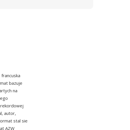
 francuska
rmat bazuje
artych na
cego
h rekordowej
, autor,
rmat stal sie
mat AZW