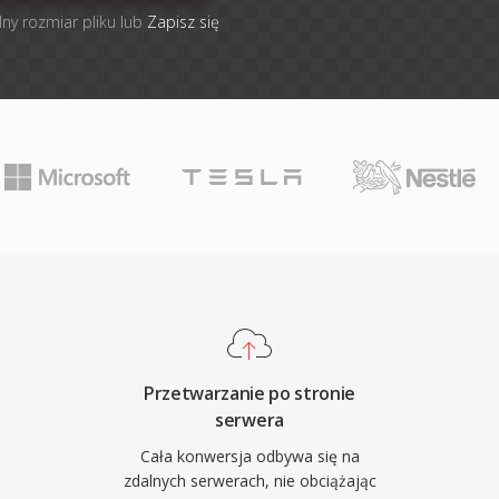
lny rozmiar pliku lub
Zapisz się
Przetwarzanie po stronie
serwera
Cała konwersja odbywa się na
zdalnych serwerach, nie obciążając