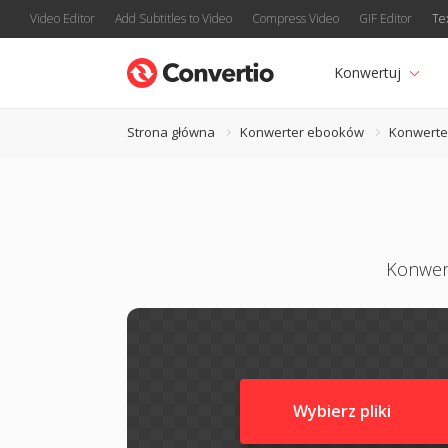
Video Editor
Add Subtitles to Video
Compress Video
GIF Editor
Te
Konwertuj
Strona główna
Konwerter ebooków
Konwerte
Konwer
Wybierz pliki