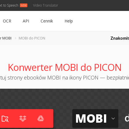
xt to Speech
Video Translator
OCR
API
Cennik
Help
Znakomit
r MOBI
MOBI do PICON
Konwerter MOBI do PICON
tuj strony ebooków MOBI na ikony PICON — bezpłatnie
MOBI