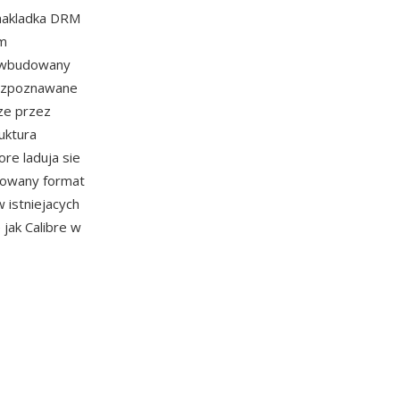
 nakladka DRM
ym
 i wbudowany
 rozpoznawane
ze przez
ruktura
re laduja sie
sowany format
 istniejacych
 jak Calibre w