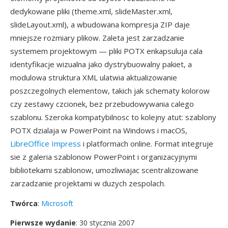
dedykowane pliki (theme.xml, slideMaster.xml,
slideLayout.xml), a wbudowana kompresja ZIP daje
mniejsze rozmiary plikow. Zaleta jest zarzadzanie
systemem projektowym — pliki POTX enkapsuluja cala
identyfikacje wizualna jako dystrybuowalny pakiet, a
modulowa struktura XML ulatwia aktualizowanie
poszczegolnych elementow, takich jak schematy kolorow
czy zestawy czcionek, bez przebudowywania calego
szablonu. Szeroka kompatybilnosc to kolejny atut: szablony
POTX dzialaja w PowerPoint na Windows i macOS,
LibreOffice Impress
i platformach online. Format integruje
sie z galeria szablonow PowerPoint i organizacyjnymi
bibliotekami szablonow, umozliwiajac scentralizowane
zarzadzanie projektami w duzych zespolach.
Twórca
:
Microsoft
Pierwsze wydanie
: 30 stycznia 2007