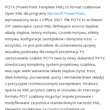
POTX (PowerPoint Template XML) to format szablonow
Open XML dla programu
Microsoft PowerPoint
,
wprowadzony wraz z Office 2007. Plik POTX to archiwum
ZIP zawierajace czesci XML definiujace wzorce slajdow,
uklady slajdow, kolory motywu, czcionki motywu, efekty
motywu, konfiguracje zastepnikow i domyslna tresc —
wszystko, co jest potrzebne do ustanowienia spojnej
wizualnej podstawy dla nowych prezentacji. Po
zastosowaniu szablon POTX tworzy nowy dokument PPTX
dziedziczacy kompletny system projektowy szablonu,
wlaczajac wiele wariantow ukladu slajdow (tytul, tresc,
dwie kolumny, porownanie, pusty i niestandardowe uklady)
z precyzyjnie rozmieszczonymi zastepnikami. Struktura
oparta na XML przynosi zalety w stosunku do starszego
formatu POT: szablony moga byc inspekcjonowane i
modyfikowane za pomoca standardowych narzedzi XML,
elementy projektowe sa czysto rozdzielone na