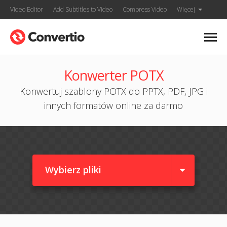
Video Editor
Add Subtitles to Video
Compress Video
Więcej
Konwerter POTX
Konwertuj szablony POTX do PPTX, PDF, JPG i
innych formatów online za darmo
Wybierz pliki