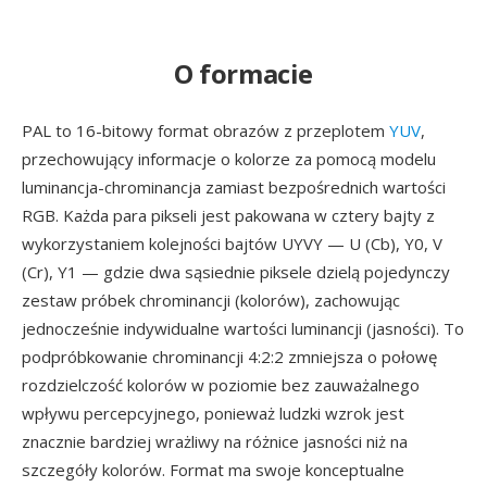
O formacie
PAL to 16-bitowy format obrazów z przeplotem
YUV
,
przechowujący informacje o kolorze za pomocą modelu
luminancja-chrominancja zamiast bezpośrednich wartości
RGB. Każda para pikseli jest pakowana w cztery bajty z
wykorzystaniem kolejności bajtów UYVY — U (Cb), Y0, V
(Cr), Y1 — gdzie dwa sąsiednie piksele dzielą pojedynczy
zestaw próbek chrominancji (kolorów), zachowując
jednocześnie indywidualne wartości luminancji (jasności). To
podpróbkowanie chrominancji 4:2:2 zmniejsza o połowę
rozdzielczość kolorów w poziomie bez zauważalnego
wpływu percepcyjnego, ponieważ ludzki wzrok jest
znacznie bardziej wrażliwy na różnice jasności niż na
szczegóły kolorów. Format ma swoje konceptualne