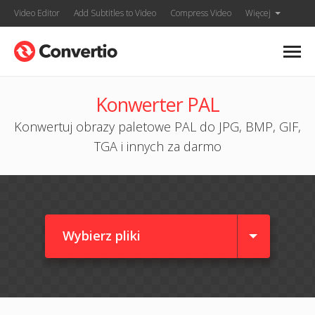
Video Editor
Add Subtitles to Video
Compress Video
Więcej
Konwerter PAL
Konwertuj obrazy paletowe PAL do JPG, BMP, GIF,
TGA i innych za darmo
Wybierz pliki