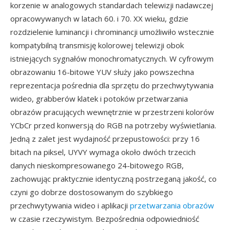
korzenie w analogowych standardach telewizji nadawczej
opracowywanych w latach 60. i 70. XX wieku, gdzie
rozdzielenie luminancji i chrominancji umożliwiło wstecznie
kompatybilną transmisję kolorowej telewizji obok
istniejących sygnałów monochromatycznych. W cyfrowym
obrazowaniu 16-bitowe YUV służy jako powszechna
reprezentacja pośrednia dla sprzętu do przechwytywania
wideo, grabberów klatek i potoków przetwarzania
obrazów pracujących wewnętrznie w przestrzeni kolorów
YCbCr przed konwersją do RGB na potrzeby wyświetlania.
Jedną z zalet jest wydajność przepustowości: przy 16
bitach na piksel, UYVY wymaga około dwóch trzecich
danych nieskompresowanego 24-bitowego RGB,
zachowując praktycznie identyczną postrzeganą jakość, co
czyni go dobrze dostosowanym do szybkiego
przechwytywania wideo i aplikacji
przetwarzania obrazów
w czasie rzeczywistym. Bezpośrednia odpowiedniość