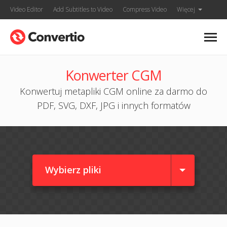
Video Editor
Add Subtitles to Video
Compress Video
Więcej
Konwerter CGM
Konwertuj metapliki CGM online za darmo do
PDF, SVG, DXF, JPG i innych formatów
Wybierz pliki