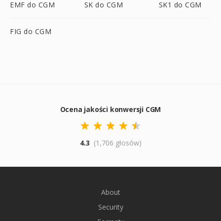
EMF do CGM
SK do CGM
SK1 do CGM
FIG do CGM
Ocena jakości konwersji CGM
4.3
(1,706 głosów)
About
Security