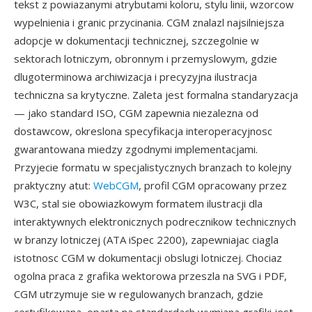
tekst z powiazanymi atrybutami koloru, stylu linii, wzorcow
wypelnienia i granic przycinania. CGM znalazl najsilniejsza
adopcje w dokumentacji technicznej, szczegolnie w
sektorach lotniczym, obronnym i przemyslowym, gdzie
dlugoterminowa archiwizacja i precyzyjna ilustracja
techniczna sa krytyczne. Zaleta jest formalna standaryzacja
— jako standard ISO, CGM zapewnia niezalezna od
dostawcow, okreslona specyfikacja interoperacyjnosc
gwarantowana miedzy zgodnymi implementacjami.
Przyjecie formatu w specjalistycznych branzach to kolejny
praktyczny atut:
WebCGM
, profil CGM opracowany przez
W3C, stal sie obowiazkowym formatem ilustracji dla
interaktywnych elektronicznych podrecznikow technicznych
w branzy lotniczej (ATA iSpec 2200), zapewniajac ciagla
istotnosc CGM w dokumentacji obslugi lotniczej. Chociaz
ogolna praca z grafika wektorowa przeszla na SVG i PDF,
CGM utrzymuje sie w regulowanych branzach, gdzie