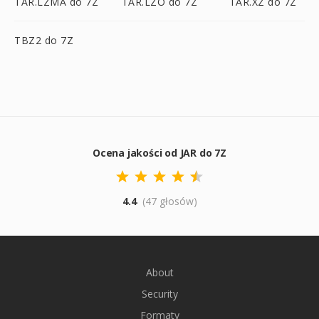
TAR.LZMA do 7Z
TAR.LZO do 7Z
TAR.XZ do 7Z
TBZ2 do 7Z
Ocena jakości od JAR do 7Z
4.4
(47 głosów)
About
Security
Formaty