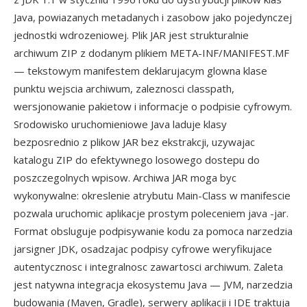
Java, powiazanych metadanych i zasobow jako pojedynczej
jednostki wdrozeniowej. Plik JAR jest strukturalnie
archiwum ZIP z dodanym plikiem META-INF/MANIFEST.MF
— tekstowym manifestem deklarujacym glowna klase
punktu wejscia archiwum, zaleznosci classpath,
wersjonowanie pakietow i informacje o podpisie cyfrowym.
Srodowisko uruchomieniowe Java laduje klasy
bezposrednio z plikow JAR bez ekstrakcji, uzywajac
katalogu ZIP do efektywnego losowego dostepu do
poszczegolnych wpisow. Archiwa JAR moga byc
wykonywalne: okreslenie atrybutu Main-Class w manifescie
pozwala uruchomic aplikacje prostym poleceniem java -jar.
Format obsluguje podpisywanie kodu za pomoca narzedzia
jarsigner JDK, osadzajac podpisy cyfrowe weryfikujace
autentycznosc i integralnosc zawartosci archiwum. Zaleta
jest natywna integracja ekosystemu Java — JVM, narzedzia
budowania (Maven, Gradle), serwery aplikacji i IDE traktuja