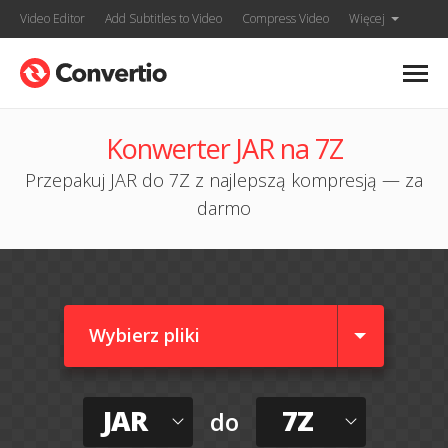
Video Editor
Add Subtitles to Video
Compress Video
Więcej
Konwerter JAR na 7Z
Przepakuj JAR do 7Z z najlepszą kompresją — za
darmo
Wybierz pliki
JAR
7Z
do