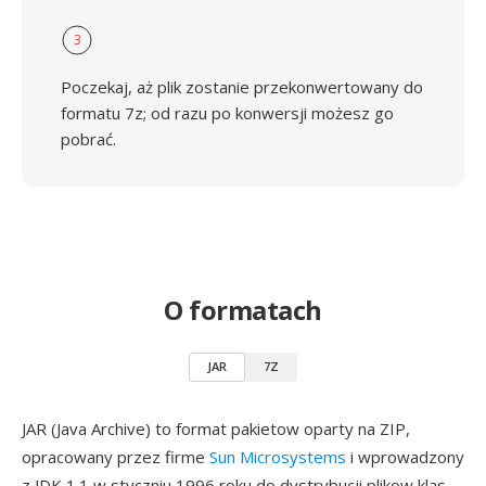
3
Poczekaj, aż plik zostanie przekonwertowany do
formatu 7z; od razu po konwersji możesz go
pobrać.
O formatach
JAR
7Z
JAR (Java Archive) to format pakietow oparty na ZIP,
opracowany przez firme
Sun Microsystems
i wprowadzony
z JDK 1.1 w styczniu 1996 roku do dystrybucji plikow klas