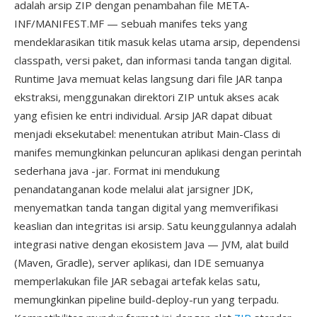
adalah arsip ZIP dengan penambahan file META-
INF/MANIFEST.MF — sebuah manifes teks yang
mendeklarasikan titik masuk kelas utama arsip, dependensi
classpath, versi paket, dan informasi tanda tangan digital.
Runtime Java memuat kelas langsung dari file JAR tanpa
ekstraksi, menggunakan direktori ZIP untuk akses acak
yang efisien ke entri individual. Arsip JAR dapat dibuat
menjadi eksekutabel: menentukan atribut Main-Class di
manifes memungkinkan peluncuran aplikasi dengan perintah
sederhana java -jar. Format ini mendukung
penandatanganan kode melalui alat jarsigner JDK,
menyematkan tanda tangan digital yang memverifikasi
keaslian dan integritas isi arsip. Satu keunggulannya adalah
integrasi native dengan ekosistem Java — JVM, alat build
(Maven, Gradle), server aplikasi, dan IDE semuanya
memperlakukan file JAR sebagai artefak kelas satu,
memungkinkan pipeline build-deploy-run yang terpadu.