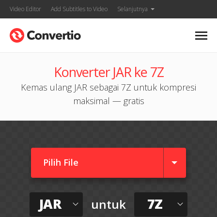
Video Editor
Add Subtitles to Video
Selanjutnya
Konverter JAR ke 7Z
Kemas ulang JAR sebagai 7Z untuk kompresi
maksimal — gratis
Pilih File
JAR
7Z
untuk