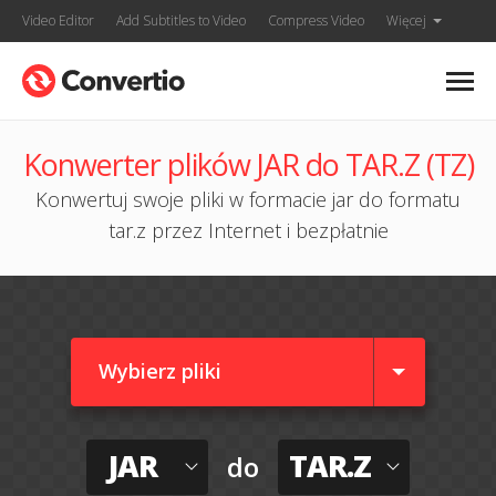
Video Editor
Add Subtitles to Video
Compress Video
Więcej
Konwerter plików JAR do TAR.Z (TZ)
Konwertuj swoje pliki w formacie jar do formatu
tar.z przez Internet i bezpłatnie
Wybierz pliki
JAR
TAR.Z
do