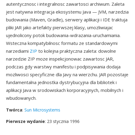
autentycznosc i integralnosc zawartosci archiwum. Zaleta
jest natywna integracja ekosystemu Java — JVM, narzedzia
budowania (Maven, Gradle), serwery aplikacji i IDE traktuja
pliki JAR jako artefakty pierwszej klasy, umozliwiajac
ujednolicony potok budowania-wdrazania-uruchamiania.
Wsteczna kompatybilnosc formatu ze standardowymi
narzediami
ZIP
to kolejna praktyczna zaleta: dowolne
narzedzie ZIP moze inspekcjonowac zawartosc JAR,
podczas gdy warstwy manifestu i podpisywania dodaja
mozliwosci specyficzne dla Javy na wierzchu. JAR pozostaje
fundamentalna jednostka dystrybucyjna dla bibliotek i
aplikacji Java w srodowiskach korporacyjnych, mobilnych i
wbudowanych.
Twórca
:
Sun Microsystems
Pierwsze wydanie
: 23 stycznia 1996