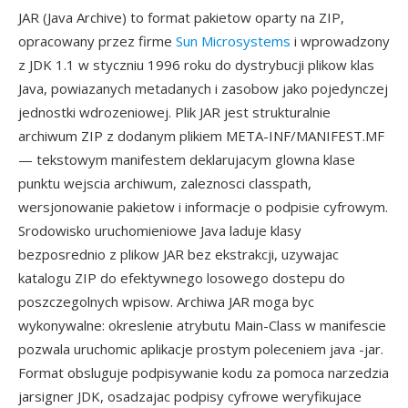
JAR (Java Archive) to format pakietow oparty na ZIP,
opracowany przez firme
Sun Microsystems
i wprowadzony
z JDK 1.1 w styczniu 1996 roku do dystrybucji plikow klas
Java, powiazanych metadanych i zasobow jako pojedynczej
jednostki wdrozeniowej. Plik JAR jest strukturalnie
archiwum ZIP z dodanym plikiem META-INF/MANIFEST.MF
— tekstowym manifestem deklarujacym glowna klase
punktu wejscia archiwum, zaleznosci classpath,
wersjonowanie pakietow i informacje o podpisie cyfrowym.
Srodowisko uruchomieniowe Java laduje klasy
bezposrednio z plikow JAR bez ekstrakcji, uzywajac
katalogu ZIP do efektywnego losowego dostepu do
poszczegolnych wpisow. Archiwa JAR moga byc
wykonywalne: okreslenie atrybutu Main-Class w manifescie
pozwala uruchomic aplikacje prostym poleceniem java -jar.
Format obsluguje podpisywanie kodu za pomoca narzedzia
jarsigner JDK, osadzajac podpisy cyfrowe weryfikujace