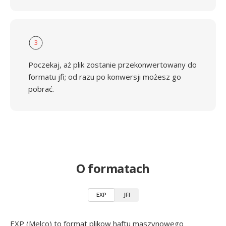
3
Poczekaj, aż plik zostanie przekonwertowany do
formatu jfi; od razu po konwersji możesz go
pobrać.
O formatach
EXP
JFI
EXP (Melco) to format plikow haftu maszynowego