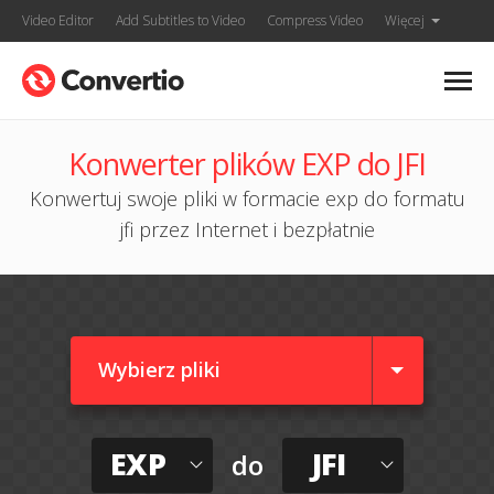
Video Editor
Add Subtitles to Video
Compress Video
Więcej
Konwerter plików EXP do JFI
Konwertuj swoje pliki w formacie exp do formatu
jfi przez Internet i bezpłatnie
Wybierz pliki
EXP
JFI
do