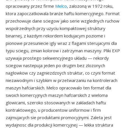
opracowany przez firme
Melco
, zalozoną w 1972 roku,
ktora zapoczatkowala branże haftu komercyjnego. Format
przechowuje dane sciegow jako serie wzglednych ruchow
wspolrzednych przy uzyciu kompaktowej struktury
binarnej, z kazdym rekordem kodujacym poziome i
pionowe przesuniecie igly wraz z flagami sterujacymi dla
typu sciegu, zmian kolorow i zatrzyman maszyny. Pliki EXP
uzywaja prostego sekwencyjnego ukladu — rekordy
sciegow nastepuja jeden po drugim bez zlozonych
nagłowkow czy zagniezdzoych struktur, co czyni format
niezawodnym i szybkim w przetwarzaniu na kontrolerach
maszyn hafciarskich. Melco opracowalo ten format dla
swoich komercyjnych maszyn hafciarskich z wieloma
glowicami, szeroko stosowanych w zakladach haftu
kontraktowego, u producentow uniformow i firm
zajmujacych sie produktami promocyjnymi. Zaleta jest
wydajnosc dla produkcji komercyjnej — lekka struktura