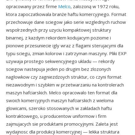
opracowany przez firme
Melco
, zalozoną w 1972 roku,
ktora zapoczatkowala branże haftu komercyjnego. Format
przechowuje dane sciegow jako serie wzglednych ruchow
wspolrzednych przy uzyciu kompaktowej struktury
binarnej, z kazdym rekordem kodujacym poziome i
pionowe przesuniecie igly wraz z flagami sterujacymi dla
typu sciegu, zmian kolorow i zatrzyman maszyny. Pliki EXP
uzywaja prostego sekwencyjnego ukladu — rekordy
sciegow nastepuja jeden po drugim bez zlozonych
nagłowkow czy zagniezdzoych struktur, co czyni format
niezawodnym i szybkim w przetwarzaniu na kontrolerach
maszyn hafciarskich. Melco opracowalo ten format dla
swoich komercyjnych maszyn hafciarskich z wieloma
glowicami, szeroko stosowanych w zakladach haftu
kontraktowego, u producentow uniformow i firm
zajmujacych sie produktami promocyjnymi. Zaleta jest
wydajnosc dla produkcji komercyjnej — lekka struktura