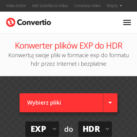
Video Editor
Add Subtitles to Video
Compress Video
Więcej
Konwerter plików EXP do HDR
Konwertuj swoje pliki w formacie exp do formatu
hdr przez Internet i bezpłatnie
Wybierz pliki
EXP
HDR
do