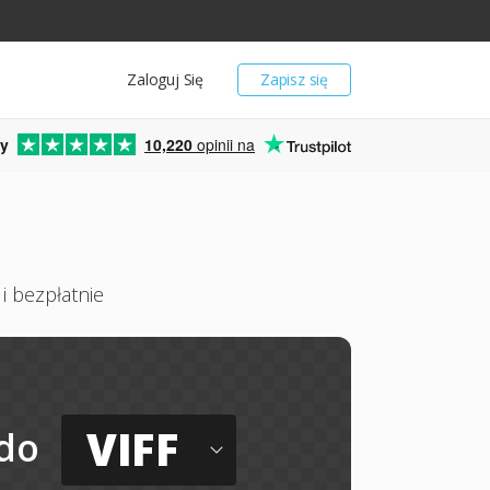
Zaloguj Się
Zapisz się
y
10,220
opinii na
i bezpłatnie
VIFF
do