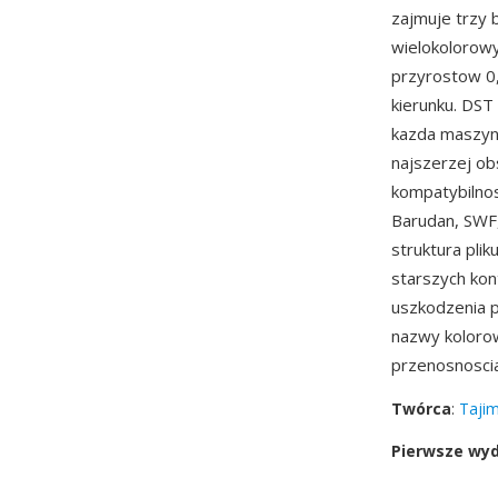
zajmuje trzy 
wielokolorow
przyrostow 0
kierunku. DST
kazda maszyna
najszerzej ob
kompatybilnos
Barudan, SWF,
struktura pli
starszych kon
uszkodzenia p
nazwy kolorow
przenosnoscia
Twórca
:
Tajim
Pierwsze wy