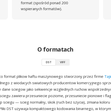
format (spośród ponad 200
wspieranych formatów).
O formatach
DST
VIFF
 to format plikow haftu maszynowego stworzony przez firme
Taj
ednego z wiodacych swiatowych producentow komercyjnego sprze
e dane sciegow jako sekwencje wzglednych ruchow wspolrzednyc
sciegu zawiera przesuniecie poziome, przesuniecie pionowe i fla
p sciegu — scieg normalny, skok (ruch bez szycia), zmiana koloru 
 Pliki DST uzywaja kompaktowego kodowania binarnego, w ktorym