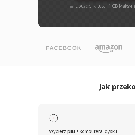
Upuść pliki tutaj. 1 GB Maksym
Jak przek
1
Wybierz pliki z komputera, dysku