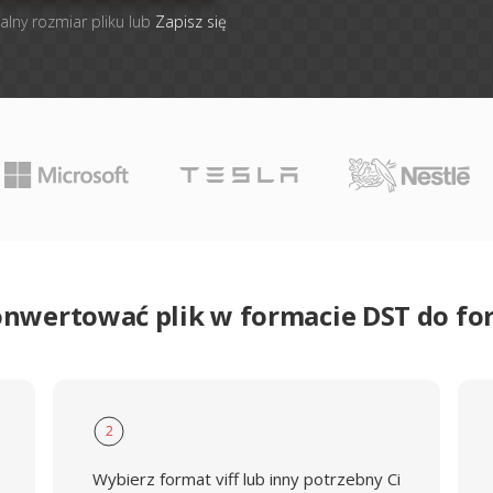
alny rozmiar pliku lub
Zapisz się
onwertować plik w formacie DST do fo
2
Wybierz format viff lub inny potrzebny Ci