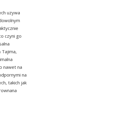
ych uzywa
 dowolnym
ktycznie
o czyni go
salna
 Tajima,
imalna
wo nawet na
 odpornymi na
h, takich jak
zrownana