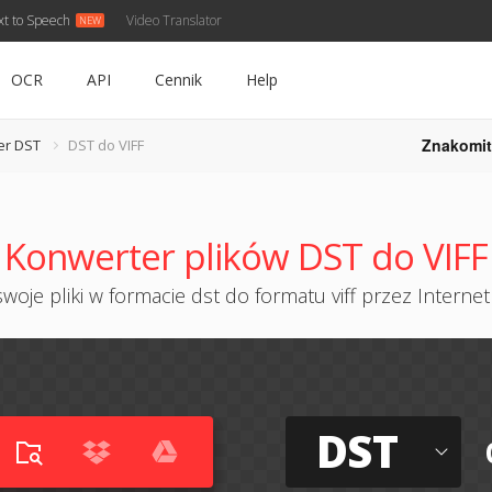
xt to Speech
Video Translator
OCR
API
Cennik
Help
Znakomit
er DST
DST do VIFF
Konwerter plików DST do VIFF
woje pliki w formacie dst do formatu viff przez Internet 
DST