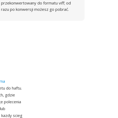
przekonwertowany do formatu viff; od
razu po konwersji możesz go pobrać.
ima
tu do haftu.
h, gdzie
ge polecenia
lub
 kazdy scieg