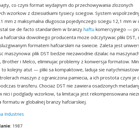
bajty, co czyni format wydajnym do przechowywania zlozonych
ych wzorkow z dziesiatkami tysiecy sciegow. System wspolrzedn
,1 mm z maksymalna dlugoscia pojedynczego sciegu 12,1 mm w
 stal sie de facto standardem w branzy
haftu
komercyjnego — pra
 hafciarska dowolnego producenta moze odczytywac pliki DST, c
sluzgiwanym formatem hafciarskim na swiecie. Zaleta jest uniwer
c maszynowa: plik DST bedzie niezawodnie dzialac na maszynach
 Brother i Melco, eliminujac problemy z konwersja formatow. Min
ku to kolejny atut — pliki sa kompaktowe, laduja sie natychmiasto
trolerach maszyn z ograniczona pamiecia, a ich prostota czyni je
odczas transferu. Chociaz DST nie zawiera osadzonych metadanyc
 nici i podglady wzorkow, ta limitacja jest rekompensowana nie
 formatu w globalnej branzy hafciarskiej.
a Industries
danie
: 1987