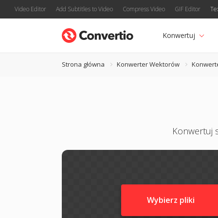
Video Editor
Add Subtitles to Video
Compress Video
GIF Editor
Te
Konwertuj
Strona główna
Konwerter Wektorów
Konwert
Konwertuj s
Wybierz pliki