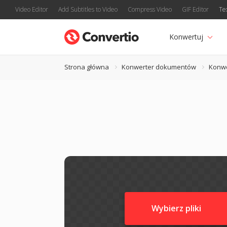
Video Editor
Add Subtitles to Video
Compress Video
GIF Editor
Te
Konwertuj
Strona główna
Konwerter dokumentów
Konw
Wybierz pliki