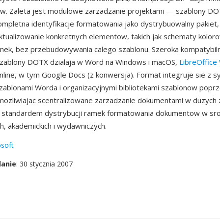
ow. Zaleta jest modulowe zarzadzanie projektami — szablony D
ompletna identyfikacje formatowania jako dystrybuowalny pakiet, 
ktualizowanie konkretnych elementow, takich jak schematy kolor
ionek, bez przebudowywania calego szablonu. Szeroka kompatybil
 szablony DOTX dzialaja w Word na Windows i macOS,
LibreOffice
nline, w tym Google Docs (z konwersja). Format integruje sie z
zablonami Worda i organizacyjnymi bibliotekami szablonow popr
mozliwiajac scentralizowane zarzadzanie dokumentami w duzych 
e standardem dystrybucji ramek formatowania dokumentow w sr
h, akademickich i wydawniczych.
soft
danie
: 30 stycznia 2007