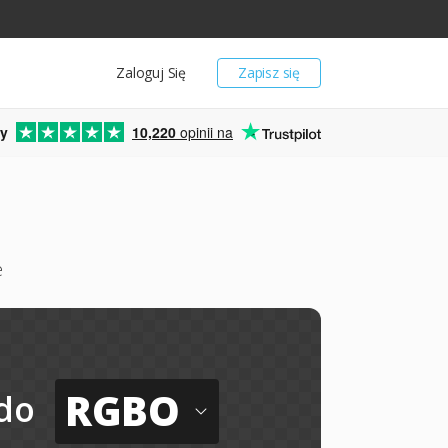
Zaloguj Się
Zapisz się
y
10,220
opinii na
e
RGBO
do