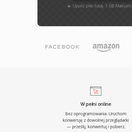
Upuść pliki tutaj. 1 GB Maksym
W pełni online
Bez oprogramowania. Uruchom
konwersję z dowolnej przeglądarki
— prześlij, konwertuj i pobierz.