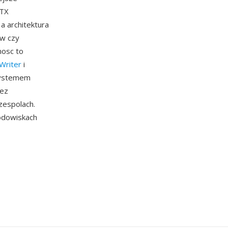
OTX
a architektura
ow czy
nosc to
 Writer
i
 systemem
zez
zespolach.
odowiskach