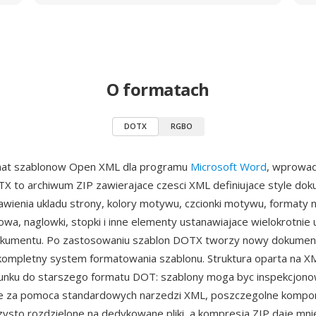
O formatach
DOTX
RGBO
at szablonow Open XML dla programu
Microsoft Word
, wprowad
TX to archiwum ZIP zawierajace czesci XML definiujace style do
wienia ukladu strony, kolory motywu, czcionki motywu, formaty n
owa, naglowki, stopki i inne elementy ustanawiajace wielokrotnie
kumentu. Po zastosowaniu szablon DOTX tworzy nowy dokume
kompletny system formatowania szablonu. Struktura oparta na 
sunku do starszego formatu DOT: szablony moga byc inspekcjono
 za pomoca standardowych narzedzi XML, poszczegolne kompone
ysto rozdzielone na dedykowane pliki, a kompresja ZIP daje mni