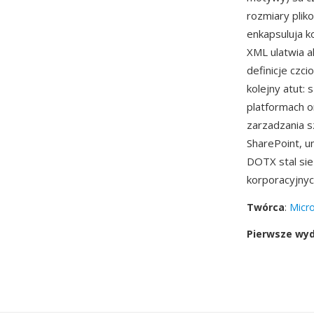
rozmiary plik
enkapsuluja k
XML ulatwia a
definicje czc
kolejny atut:
platformach o
zarzadzania s
SharePoint, u
DOTX stal si
korporacyjnyc
Twórca
:
Micro
Pierwsze wy