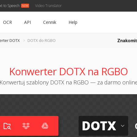
xt to Speech
Video Translator
OCR
API
Cennik
Help
Znakomit
erter DOTX
DOTX do RGBO
Konwerter DOTX na RGBO
Konwertuj szablony DOTX na RGBO — za darmo onlin
DOTX