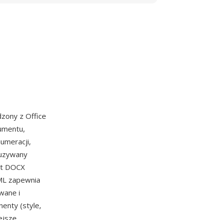
zony z Office
kumentu,
umeracji,
 uzywany
nt DOCX
XML zapewnia
wane i
nty (style,
ejsze