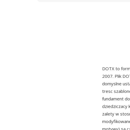
DOTX to form
2007. Plik DO
domyslne usta
tresc szablon
fundament do
dziedziczacy 
zalety w sto
modyfikowane
motywy) sa cz