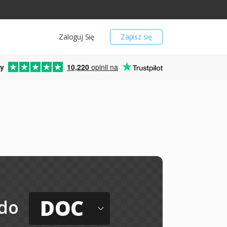
Zaloguj Się
Zapisz się
y
10,220
opinii na
DOC
do