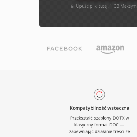
Upuść pliki tutaj. 1 GB Maksym
Kompatybilność wsteczna
Przekształć szablony DOTX w
klasyczny format DOC —
zapewniając działanie treści ze