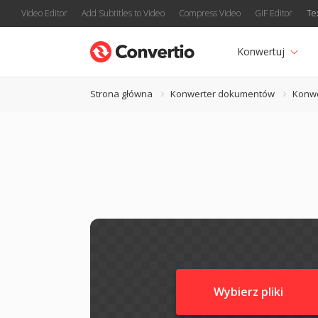
Video Editor
Add Subtitles to Video
Compress Video
GIF Editor
Te
Konwertuj
Strona główna
Konwerter dokumentów
Konw
Wybierz pliki