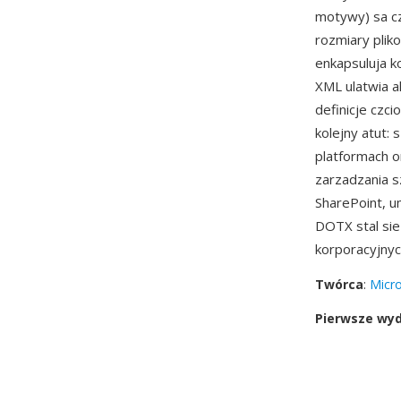
motywy) sa cz
rozmiary plik
enkapsuluja k
XML ulatwia a
definicje czc
kolejny atut:
platformach o
zarzadzania s
SharePoint, u
DOTX stal si
korporacyjnyc
Twórca
:
Micro
Pierwsze wy