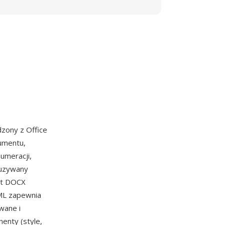
zony z Office
kumentu,
umeracji,
 uzywany
nt DOCX
XML zapewnia
wane i
nty (style,