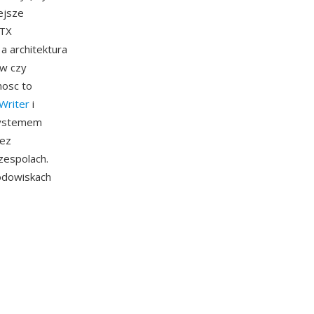
ejsze
OTX
a architektura
ow czy
nosc to
 Writer
i
 systemem
zez
zespolach.
odowiskach