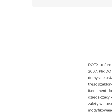
DOTX to form
2007. Plik DO
domyslne usta
tresc szablon
fundament do
dziedziczacy 
zalety w sto
modyfikowane