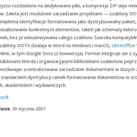
ysto rozdzielone na dedykowane pliki, a kompresja ZIP daje mni
ow. Zaleta jest modulowe zarzadzanie projektami — szablony D
ompletna identyfikacje formatowania jako dystrybuowalny pakiet, 
ktualizowanie konkretnych elementow, takich jak schematy kolor
ionek, bez przebudowywania calego szablonu. Szeroka kompatybil
 szablony DOTX dzialaja w Word na Windows i macOS,
LibreOffice
nline, w tym Google Docs (z konwersja). Format integruje sie z
zablonami Worda i organizacyjnymi bibliotekami szablonow popr
mozliwiajac scentralizowane zarzadzanie dokumentami w duzych 
e standardem dystrybucji ramek formatowania dokumentow w sr
h, akademickich i wydawniczych.
soft
danie
: 30 stycznia 2007