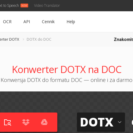
xt to Speech
Video Translator
OCR
API
Cennik
Help
Znakomit
erter DOTX
DOTX do DOC
Konwerter DOTX na DOC
Konwersja DOTX do formatu DOC — online i za darmo
DOTX