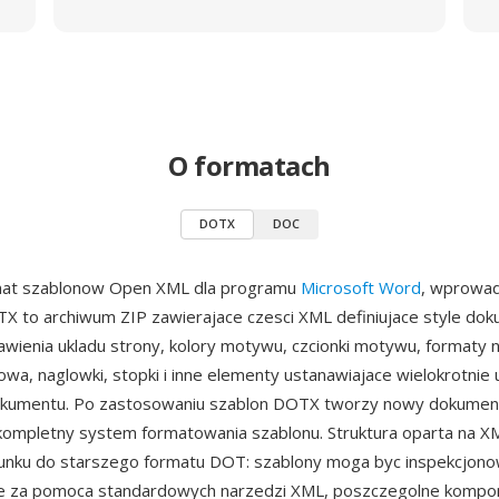
O formatach
DOTX
DOC
at szablonow Open XML dla programu
Microsoft Word
, wprowad
TX to archiwum ZIP zawierajace czesci XML definiujace style do
wienia ukladu strony, kolory motywu, czcionki motywu, formaty n
owa, naglowki, stopki i inne elementy ustanawiajace wielokrotnie
kumentu. Po zastosowaniu szablon DOTX tworzy nowy dokume
kompletny system formatowania szablonu. Struktura oparta na 
sunku do starszego formatu DOT: szablony moga byc inspekcjono
 za pomoca standardowych narzedzi XML, poszczegolne kompone