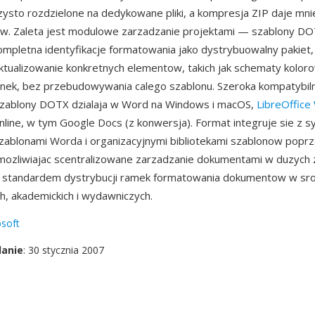
ysto rozdzielone na dedykowane pliki, a kompresja ZIP daje mni
ow. Zaleta jest modulowe zarzadzanie projektami — szablony D
ompletna identyfikacje formatowania jako dystrybuowalny pakiet, 
ktualizowanie konkretnych elementow, takich jak schematy kolor
ionek, bez przebudowywania calego szablonu. Szeroka kompatybil
 szablony DOTX dzialaja w Word na Windows i macOS,
LibreOffice
nline, w tym Google Docs (z konwersja). Format integruje sie z
zablonami Worda i organizacyjnymi bibliotekami szablonow popr
mozliwiajac scentralizowane zarzadzanie dokumentami w duzych 
e standardem dystrybucji ramek formatowania dokumentow w sr
h, akademickich i wydawniczych.
soft
danie
: 30 stycznia 2007