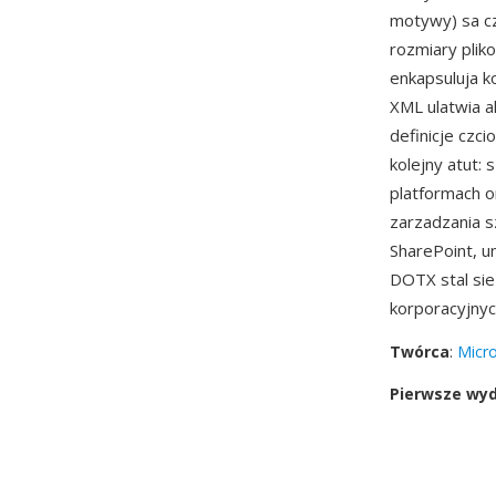
motywy) sa cz
rozmiary plik
enkapsuluja k
XML ulatwia a
definicje czc
kolejny atut:
platformach o
zarzadzania s
SharePoint, u
DOTX stal si
korporacyjnyc
Twórca
:
Micro
Pierwsze wy