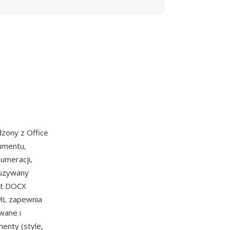
zony z Office
kumentu,
umeracji,
 uzywany
nt DOCX
XML zapewnia
wane i
nty (style,