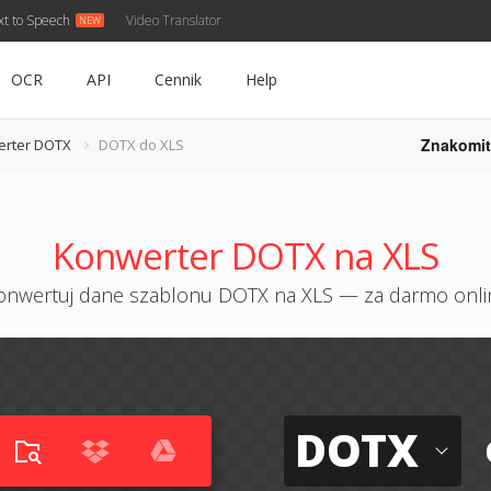
xt to Speech
Video Translator
OCR
API
Cennik
Help
Znakomit
erter DOTX
DOTX do XLS
Konwerter DOTX na XLS
onwertuj dane szablonu DOTX na XLS — za darmo onli
DOTX