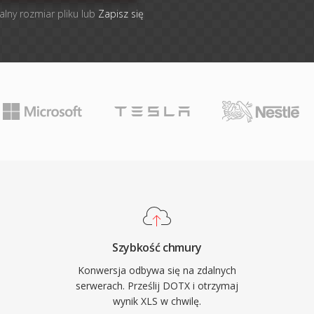
alny rozmiar pliku lub
Zapisz się
Szybkość chmury
Konwersja odbywa się na zdalnych
serwerach. Prześlij DOTX i otrzymaj
wynik XLS w chwilę.