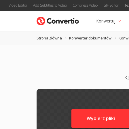
Video Editor
Add Subtitles to Video
Compress Video
GIF Editor
Te
Konwertuj
Strona główna
Konwerter dokumentów
Konw
K
Wybierz pliki