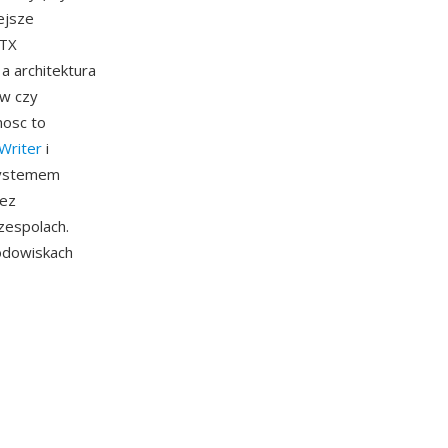
ejsze
OTX
a architektura
ow czy
nosc to
 Writer
i
 systemem
zez
zespolach.
odowiskach