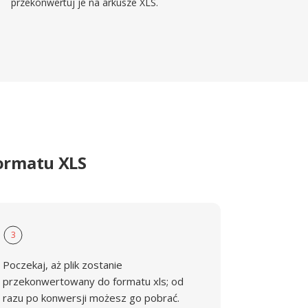
przekonwertuj je na arkusze XLS.
ormatu XLS
3
Poczekaj, aż plik zostanie
przekonwertowany do formatu xls; od
razu po konwersji możesz go pobrać.