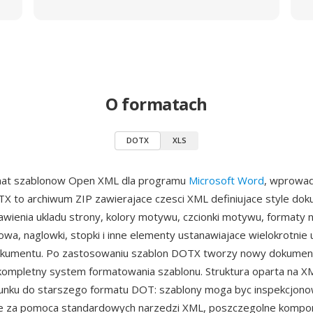
O formatach
DOTX
XLS
at szablonow Open XML dla programu
Microsoft Word
, wprowad
TX to archiwum ZIP zawierajace czesci XML definiujace style do
wienia ukladu strony, kolory motywu, czcionki motywu, formaty n
owa, naglowki, stopki i inne elementy ustanawiajace wielokrotnie
kumentu. Po zastosowaniu szablon DOTX tworzy nowy dokume
kompletny system formatowania szablonu. Struktura oparta na 
sunku do starszego formatu DOT: szablony moga byc inspekcjono
 za pomoca standardowych narzedzi XML, poszczegolne kompone