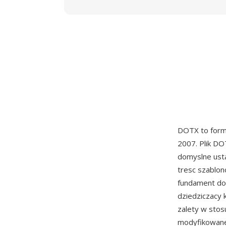
DOTX to form
2007. Plik DO
domyslne usta
tresc szablon
fundament do
dziedziczacy 
zalety w sto
modyfikowane