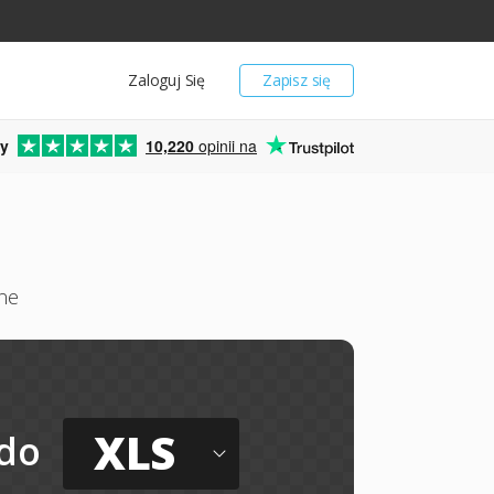
Zaloguj Się
Zapisz się
y
10,220
opinii na
ne
XLS
do