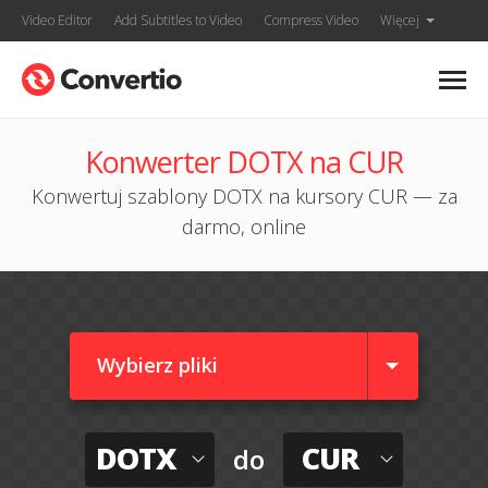
Video Editor
Add Subtitles to Video
Compress Video
Więcej
Konwerter DOTX na CUR
Konwertuj szablony DOTX na kursory CUR — za
darmo, online
Wybierz pliki
DOTX
CUR
do