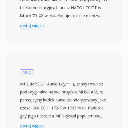
telekomunikacyjnych przez NATO i CCITT w
latach 70. XX wieku. Koduje roznice miedzy
kolejnymi probkami jako pojedynczy bit — 1,
czytaj więcej
jesli biezaca probka przekracza predykcje, 0 w
przeciwnym razie — podczas gdy filtr
kompresji sylabicznej dostosowuje wielkosc
kroku, monitorujac serie identycznych bitow.
Dzialajac przy 16 do 64 kbps, CVSD rownowazy
zrozumialosc mowy z przepustowoscia, co
MP2
czyni go preferowanym kodowaniem dla
MP2 (MPEG-1 Audio Layer II), znany rowniez
bezpiecznych laczy wojskowych i taktycznych
pod oryginalna nazwa projektu MUSICAM, to
systemow radiowych. Strumien bitow moze
percepcyjny kodek audio standaryzowany jako
byc dekodowany za pomoca prostego sprzetu,
czesc ISO/IEC 11172-3 w 1993 roku. Podczas
pierwotnie wbudowanego w dedykowane
gdy jego nastepca MP3 zyskal popularnosc
uklady scalone. Jedna z zalet jest prostota
wsrod konsumentow, MP2 wyrzezbil sobie
czytaj więcej
implementacji — kodery i dekodery wymagaja