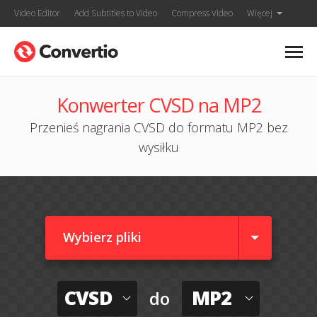
Video Editor
Add Subtitles to Video
Compress Video
Więcej
Konwerter CVSD na MP2
Przenieś nagrania CVSD do formatu MP2 bez
wysiłku
Wybierz pliki
CVSD
MP2
do