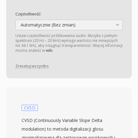
Częstotliwość:
Automatycznie (Bez zmian)
Ustaw częstotliwość próbkowania audio. Muzyka z pełnym
spektrum (20 Hz – 20 kHz) wymaga wartości nie mniejszych
niż 44.1 kHz, aby osiągnąć transparentność. Więcej informacji
można znaleźć w
wiki
.
Zresetuj wszystko
CVSD
CVSD (Continuously Variable Slope Delta
modulation) to metoda digitalizacji glosu
znormalizowana dla zastosowan wojskowych i