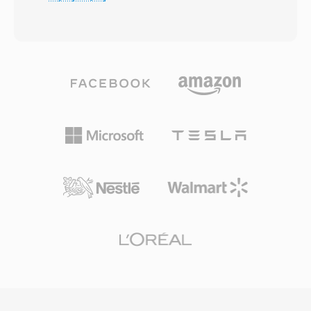
trwala nisze w profesjonalnej emisji, ktora
minimalnych zasobow, umozliwiajac
utrzymuje do dzis. Kodek dzieli audio na 32
przetwarzanie w czasie rzeczywistym na
podpasma za pomoca polifazowego banku
niskoenergetycznym sprzecie wbudowanym.
filtrow, stosuje model psychoakustyczny do
Odpornosc w warunkach zaszumionych to
okreslenia progow maskowania, a nastepnie
kolejny atut, poniewaz bledy pojedynczych
kwantyzuje i koduje Huffmanem kazde
bitow wplywaja jedynie na lokalne probki, a nie
podpasmo. Typowe wdrozenia emisyjne
uszkadzaja calych ramek. SoX zapewnia
uzywaja 192-384 kbps dla stereo, osiagajac
programowe kodowanie i dekodowanie,
transparentna jakosc przy nizszej zlozonosci
umozliwiajac wspolczesnym systemom prace z
kodera i lepszej odpornosci na bledy niz Layer
archiwalnymi nagraniami CVSD z archiwow
III. Te wlasciwosci tlumaacza, dlaczego
wojskowych i infrastruktury
telewizja DVB, radio cyfrowe DAB i standard
telekomunikacyjnej.
kamer HDV nakazuja lub preferuja MP2.
Opoznienie kodera jest rowniez krotsze, co
jest wazna cecha w przypadku nadawania na
zywo, gdzie liczy sie synchronizacja dzwieku z