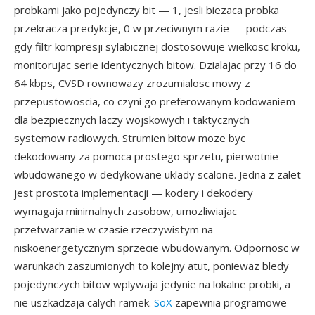
probkami jako pojedynczy bit — 1, jesli biezaca probka
przekracza predykcje, 0 w przeciwnym razie — podczas
gdy filtr kompresji sylabicznej dostosowuje wielkosc kroku,
monitorujac serie identycznych bitow. Dzialajac przy 16 do
64 kbps, CVSD rownowazy zrozumialosc mowy z
przepustowoscia, co czyni go preferowanym kodowaniem
dla bezpiecznych laczy wojskowych i taktycznych
systemow radiowych. Strumien bitow moze byc
dekodowany za pomoca prostego sprzetu, pierwotnie
wbudowanego w dedykowane uklady scalone. Jedna z zalet
jest prostota implementacji — kodery i dekodery
wymagaja minimalnych zasobow, umozliwiajac
przetwarzanie w czasie rzeczywistym na
niskoenergetycznym sprzecie wbudowanym. Odpornosc w
warunkach zaszumionych to kolejny atut, poniewaz bledy
pojedynczych bitow wplywaja jedynie na lokalne probki, a
nie uszkadzaja calych ramek.
SoX
zapewnia programowe