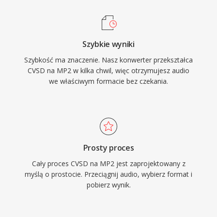
obrazem. Trzy zalety utrzymuja MP2 na rynku
dziesieciolecia po standaryzacji: lagodna
degradacja w warunkach bledow transmisji,
Szybkie wyniki
kluczowa dla sygnalow nadawanych drogami
Szybkość ma znaczenie. Nasz konwerter przekształca
radiowymi, minimalne opoznienie kodowania
CVSD na MP2 w kilka chwil, więc otrzymujesz audio
odpowiednie dla lancuchow emisji na zywo
we właściwym formacie bez czekania.
oraz ugruntowana akceptacja regulacyjna w
europejskich i azjatyckich systemach
nadawczych.
Prosty proces
Cały proces CVSD na MP2 jest zaprojektowany z
myślą o prostocie. Przeciągnij audio, wybierz format i
pobierz wynik.