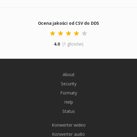
Ocena jakości od CSV do DDS
4.0
(1 głosów)
About
Security
Formaty
Help
Status
Konwerter wideo
Konwerter audio