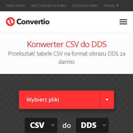
Video Editor
Add Subtitles to Video
Compress Video
Więcej
Konwerter CSV do DDS
Przekształć tabele CSV na format obrazu DDS za
darmo
Wybierz pliki
CSV
DDS
do