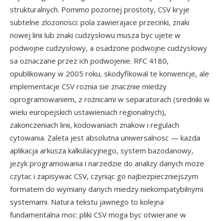
strukturalnych. Pomimo pozornej prostoty, CSV kryje
subtelne zlozonosci: pola zawierajace przecinki, znaki
nowej linii lub znaki cudzysłowu musza byc ujete w
podwojne cudzysłowy, a osadzone podwojne cudzysłowy
sa oznaczane przez ich podwojenie. RFC 4180,
opublikowany w 2005 roku, skodyfikowal te konwencje, ale
implementacje CSV roznia sie znacznie miedzy
oprogramowaniem, z rożnicami w separatorach (sredniki w
wielu europejskich ustawieniach regionalnych),
zakonczeniach linii, kodowaniach znakow i regulach
cytowania. Zaleta jest absolutna uniwersalnosc — kazda
aplikacja arkusza kalkulacyjnego, system bazodanowy,
jezyk programowania i narzedzie do analizy danych moze
czytac i zapisywac CSV, czyniąc go najbezpieczniejszym
formatem do wymiany danych miedzy niekompatybilnymi
systemami. Natura tekstu jawnego to kolejna
fundamentalna moc: pliki CSV moga byc otwierane w