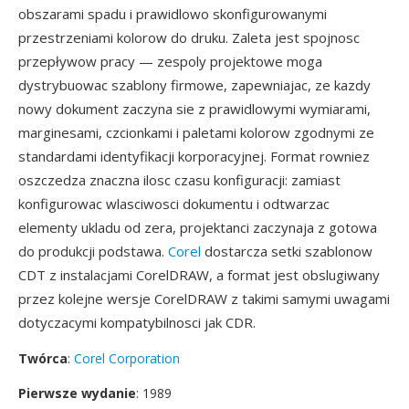
obszarami spadu i prawidlowo skonfigurowanymi
przestrzeniami kolorow do druku. Zaleta jest spojnosc
przepływow pracy — zespoly projektowe moga
dystrybuowac szablony firmowe, zapewniajac, ze kazdy
nowy dokument zaczyna sie z prawidlowymi wymiarami,
marginesami, czcionkami i paletami kolorow zgodnymi ze
standardami identyfikacji korporacyjnej. Format rowniez
oszczedza znaczna ilosc czasu konfiguracji: zamiast
konfigurowac wlasciwosci dokumentu i odtwarzac
elementy ukladu od zera, projektanci zaczynaja z gotowa
do produkcji podstawa.
Corel
dostarcza setki szablonow
CDT z instalacjami CorelDRAW, a format jest obslugiwany
przez kolejne wersje CorelDRAW z takimi samymi uwagami
dotyczacymi kompatybilnosci jak CDR.
Twórca
:
Corel Corporation
Pierwsze wydanie
: 1989