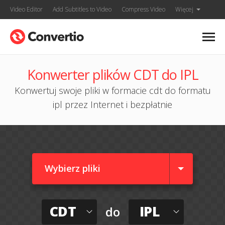
Video Editor
Add Subtitles to Video
Compress Video
Więcej
Konwerter plików CDT do IPL
Konwertuj swoje pliki w formacie cdt do formatu
ipl przez Internet i bezpłatnie
Wybierz pliki
CDT
IPL
do