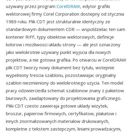
uzywany przez program
CorelDRAW
, edytor grafiki
wektorowej firmy Corel Corporation dostepny od stycznia
1989 roku. Plik CDT jest strukturalnie identyczny ze
standardowym dokumentem CDR — wspoldzielac ten sam
kontener RIFF, typy obiektow wektorowych, definicje
kolorow i mozliwosci ukladu strony — ale jest oznaczony
jako wielokrotnie uzywany punkt wyjscia dla nowych
projektow, a nie gotowa grafika. Po otwarciu w CorelDRAW
plik CDT tworzy nowy dokument bez tytulu, wstepnie
wypelniony trescia szablonu, pozostawiajac oryginalny
szablon niezmieniony do wielokrotnego uzycia. Ten model
pracy odzwierciedla schemat szablonow znany z pakietow
biurowych, zaadaptowany do projektowania graficznego.
Pliki CDT czesto zawieraja gotowe uklady wizytek,
broszur, papierow firmowych, certyfikatow, plakatow i
innych znormalizowanych materialow drukowanych,
kompletne z tekstem zastepczym, liniami prowadzacymi,