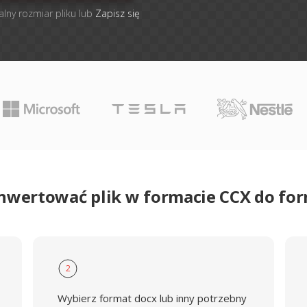
alny rozmiar pliku lub
Zapisz się
onwertować plik w formacie CCX do fo
2
Wybierz format docx lub inny potrzebny