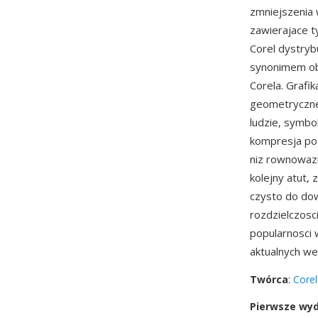
zmniejszenia 
zawierajace t
Corel dystryb
synonimem obs
Corela. Grafi
geometryczne, 
ludzie, symbo
kompresja poz
niz rownowazn
kolejny atut, 
czysto do dow
rozdzielczosc
popularnosci 
aktualnych w
Twórca
:
Corel
Pierwsze wy