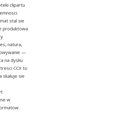
eki clipartu
jemnosci.
mat stal sie
te produktowa
ty
es, natura,
chowywanie —
ca na dysku
tresci CCX to
a skaluje sie
yt
lne w
formatow.