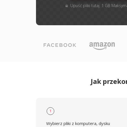
Upuść pliki tutaj. 1 GB Maksym
Jak przek
1
Wybierz pliki z komputera, dysku