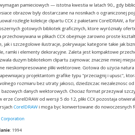
wymagan pamieciowych — istotna kwestia w latach 90., gdy bibliot
ysiace obrazow byly dostarczane na nosnikach o ograniczonej po
uowal rozlegle kolekcje clipartu CCX z pakietami CorelDRAW, a for
zernych gotowych bibliotek graficznych, ktore wyróznialy ofer
ka przechowywana w plikach CCX obejmuje zarowno proste ksztal
jak i szczegolowe ilustracje, pokrywajac kategorie takie jak bizn
le, ramki i elementy dekoracyjne. Zaleta jest kompaktowe prze
wala duzym bibliotekom clipartu zajmowac znacznie mniej miejs
e nieskompresowane pliki wektorowe. Gotowa do uzycia natura 
zapewniajacy projektantom grafike typu "przeciagnij i upusc", ktor
olnego rozmiaru bez utraty jakosci, dziedziczac niezaleznosc od
i bazowych danych wektorowych. Chociaz format przezywal szcz
w erze CorelDRAW od wersji 5 do 12, pliki CCX pozostaja otwiera
ersjach
CorelDRAW
i moga byc konwertowane do nowoczesnych 
 Corporation
danie
: 1994