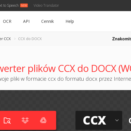
xt to Speech
Video Translator
OCR
API
Cennik
Help
Znakomit
er CCX
CCX do DOCX
erter plików CCX do DOCX (
oje pliki w formacie ccx do formatu docx przez Internet
CCX