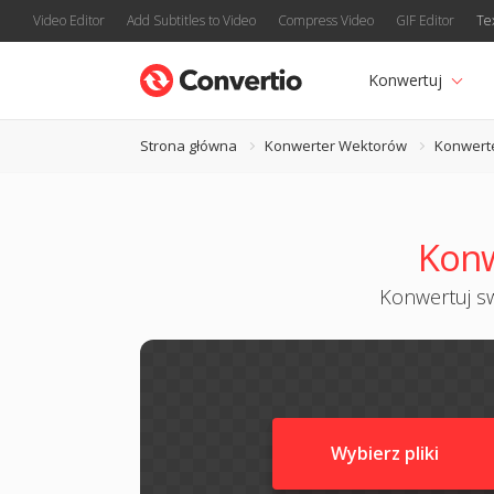
Video Editor
Add Subtitles to Video
Compress Video
GIF Editor
Te
Konwertuj
Strona główna
Konwerter Wektorów
Konwert
Konw
Konwertuj sw
Wybierz pliki