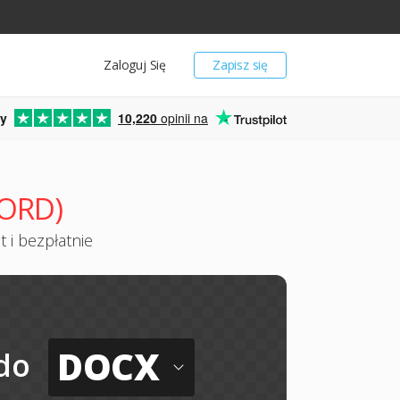
Zaloguj Się
Zapisz się
y
10,220
opinii na
WORD)
 i bezpłatnie
DOCX
do