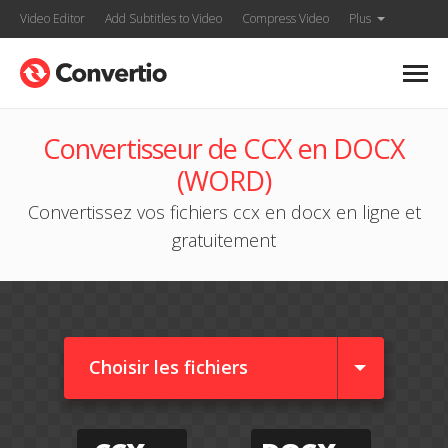
Video Editor
Add Subtitles to Video
Compress Video
Plus
Convertisseur de CCX en DOCX
(WORD)
Convertissez vos fichiers ccx en docx en ligne et
gratuitement
Choisir les fichiers