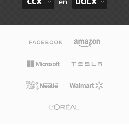
CCX
DOCX
en