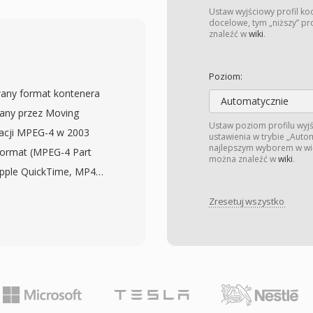
nej, co czyni go
Ustaw wyjściowy profil ko
reamingowych dazacych
docelowe, tym „niższy” pro
znaleźć w
wiki
.
z poswiecania
roki zakres funkcji, w
Poziom:
e kafelkowanie do
wany format kontenera
 przelaczanie
Automatycznie
wany przez Moving
edykcji intra i inter.
Ustaw poziom profilu wyj
kacji MPEG-4 w 2003
ustawienia w trybie „Auto
nie rosnie w
najlepszym wyborem w wię
format (MPEG-4 Part
ch smart, rozwiazujac
można znaleźć w
wiki
.
Apple QuickTime, MP4
bliczeniowych podczas
omow/blokow, zdolna do
 przez glowne serwisy
Zresetuj wszystko
 danych medialnych.
 HDR, a takze sluzy jako
lub H.265 z audio AAC,
dtwarzania w
lternatywnych kodekow,
czyni AV1 szczegolnie
LAC. Konstrukcja
etowych i dostepnej
jak wskazowki
ia i adaptacyjnego