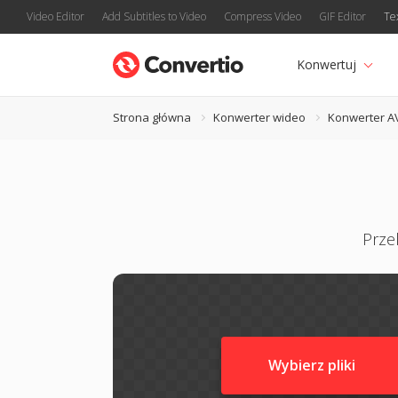
Video Editor
Add Subtitles to Video
Compress Video
GIF Editor
Te
Konwertuj
Strona główna
Konwerter wideo
Konwerter A
Prze
Wybierz pliki