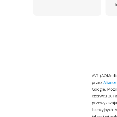
h
AV1 (AOMedia
przez
Allianc
Google, Mozill
czerwcu 2018 
przewyzszaja
licencyjnych.
jakosci wizua