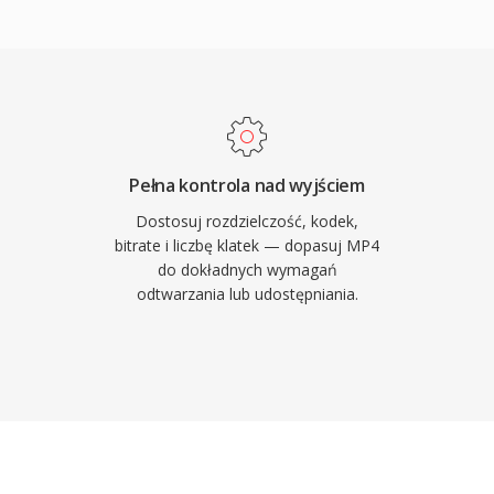
le sciezek audio i
aturki.
sluga kodekow uczynic
deo online, urzadzen
wych bibliotek
 MP4 jest obslugiwane
Pełna kontrola nad wyjściem
towa, ustanawiajac te
Dostosuj rozdzielczość, kodek,
tarczania wideo w sieci.
bitrate i liczbę klatek — dopasuj MP4
do dokładnych wymagań
 z mozliwosciami
odtwarzania lub udostępniania.
przenosi, umozliwia
praktycznych rozmiarach
towosci i na