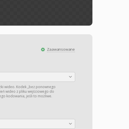
Zaawansowane
żki wideo. Kodek „bez ponownego
ień wideo z pliku wejściowego do
o kodowania, jeśli to możliwe.