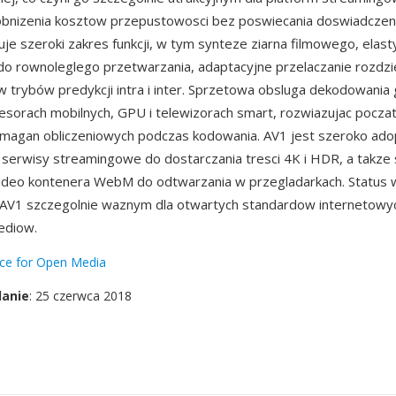
obnizenia kosztow przepustowosci bez poswiecania doswiadczeni
je szeroki zakres funkcji, w tym synteze ziarna filmowego, elas
do rownoleglego przetwarzania, adaptacyjne przelaczanie rozdzi
 trybów predykcji intra i inter. Sprzetowa obsluga dekodowania
esorach mobilnych, GPU i telewizorach smart, rozwiazujac pocz
magan obliczeniowych podczas kodowania. AV1 jest szeroko ad
serwisy streamingowe do dostarczania tresci 4K i HDR, a takze 
deo kontenera WebM do odtwarzania w przegladarkach. Status 
 AV1 szczegolnie waznym dla otwartych standardow internetowyc
ediow.
nce for Open Media
danie
: 25 czerwca 2018