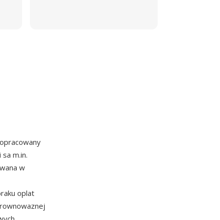
o opracowany
sa m.in.
zowana w
raku oplat
 rownowaznej
owych