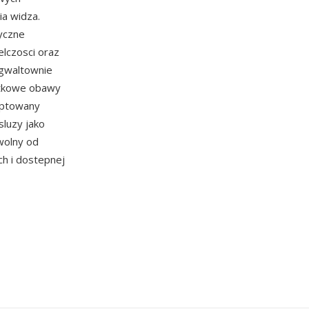
a widza.
tyczne
elczosci oraz
 gwaltownie
atkowe obawy
optowany
sluzy jako
wolny od
h i dostepnej