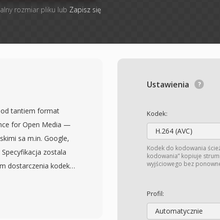
alny rozmiar pliku lub
Zapisz się
Ustawienia
 od tantiem format
Kodek:
ance for Open Media —
H.264 (AVC)
skimi sa m.in. Google,
Kodek do kodowania ście
. Specyfikacja zostala
kodowania” kopiuje strum
wyjściowego bez ponowneg
em dostarczenia kodeka
acego efektywnosc
ym braku oplat
Profil:
-50% lepsza kompresje
Automatycznie