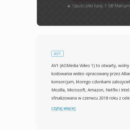
Upuść pliki tutaj. 1 GB Maksym
AV1
AV1 (AOMedia Video 1) to otwarty, wolny
kodowania wideo opracowany przez Alli
konsorcjum, ktorego czlonkami zalozyciel
Mozilla, Microsoft, Amazon, Netflix i Intel
sfinalizowana w czerwcu 2018 roku z cel
wideo nastepnej generacji, przewyzszaj
czytaj więcej
kompresji H.264 i HEVC, przy jednoczesn
licencyjnych. AV1 osiaga mniej wiecej 30