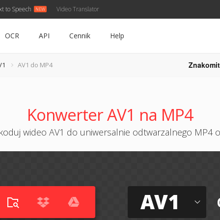
xt to Speech
Video Translator
OCR
API
Cennik
Help
Znakomit
V1
AV1 do MP4
Konwerter AV1 na MP4
koduj wideo AV1 do uniwersalnie odtwarzalnego MP4 o
AV1