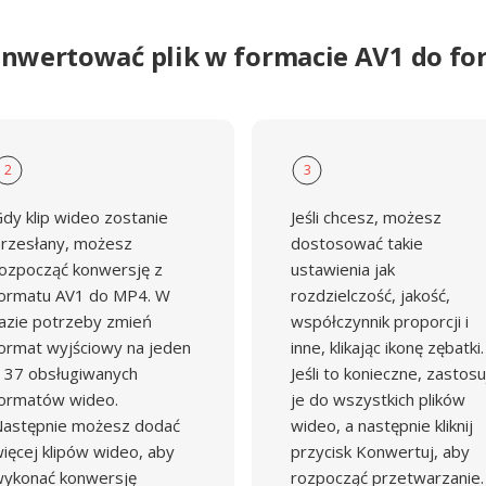
onwertować plik w formacie AV1 do f
2
3
dy klip wideo zostanie
Jeśli chcesz, możesz
rzesłany, możesz
dostosować takie
ozpocząć konwersję z
ustawienia jak
ormatu AV1 do MP4. W
rozdzielczość, jakość,
azie potrzeby zmień
współczynnik proporcji i
ormat wyjściowy na jeden
inne, klikając ikonę zębatki.
 37 obsługiwanych
Jeśli to konieczne, zastosu
ormatów wideo.
je do wszystkich plików
astępnie możesz dodać
wideo, a następnie kliknij
ięcej klipów wideo, aby
przycisk Konwertuj, aby
ykonać konwersję
rozpocząć przetwarzanie.