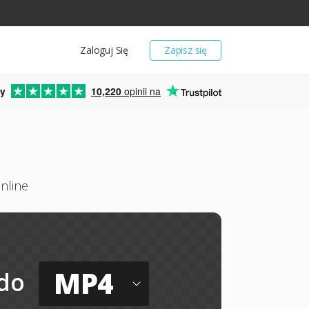
Zaloguj Się
Zapisz się
y
10,220
opinii na
nline
MP4
do