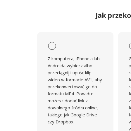
Jak przek
1
Z komputera, iPhone'a lub
G
Androida wybierz albo
p
przeciągnij i upuść klip
r
wideo w formacie AV1, aby
f
przekonwertować go do
r
formatu MP4. Ponadto
f
możesz dodać link z
z
dowolnego źródła online,
f
takiego jak Google Drive
N
czy Dropbox.
w
w