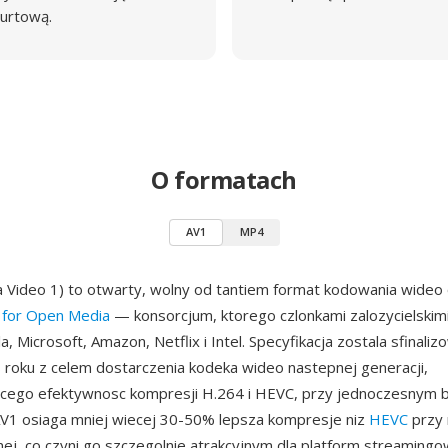
urtową.
O formatach
AV1
MP4
 Video 1) to otwarty, wolny od tantiem format kodowania wide
e for Open Media
— konsorcjum, ktorego czlonkami zalozycielskimi 
a, Microsoft, Amazon, Netflix i Intel. Specyfikacja zostala sfinali
roku z celem dostarczenia kodeka wideo nastepnej generacji,
cego efektywnosc kompresji H.264 i HEVC, przy jednoczesnym b
 AV1 osiaga mniej wiecej 30-50% lepsza kompresje niz
HEVC
przy
lnej, co czyni go szczegolnie atrakcyjnym dla platform streaming