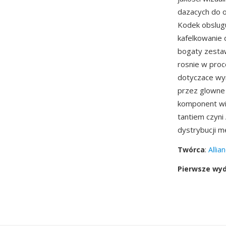
dazacych do 
Kodek obslugu
kafelkowanie 
bogaty zestaw
rosnie w proc
dotyczace wy
przez glowne 
komponent wi
tantiem czyni
dystrybucji m
Twórca
:
Allia
Pierwsze wy