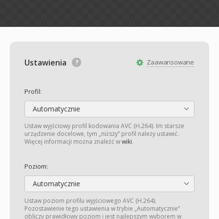
Ustawienia
Zaawansowane
Profil:
Automatycznie
Ustaw wyjściowy profil kodowania AVC (H.264). Im starsze
urządzenie docelowe, tym „niższy” profil należy ustawić.
Więcej informacji można znaleźć w
wiki
.
Poziom:
Automatycznie
Ustaw poziom profilu wyjściowego AVC (H.264).
Pozostawienie tego ustawienia w trybie „Automatycznie”
obliczy prawidłowy poziom i jest najlepszym wyborem w