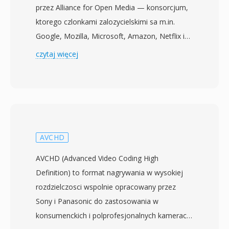
przez Alliance for Open Media — konsorcjum,
ktorego czlonkami zalozycielskimi sa m.in.
Google, Mozilla, Microsoft, Amazon, Netflix i
Intel. Specyfikacja zostala sfinalizowana w
czytaj więcej
czerwcu 2018 roku z celem dostarczenia
kodeka wideo nastepnej generacji,
przewyzszajacego efektywnosc kompresji
H.264 i HEVC, przy jednoczesnym braku oplat
licencyjnych. AV1 osiaga mniej wiecej 30-50%
lepsza kompresje niz HEVC przy rownowaznej
AVCHD
jakosci wizualnej, co czyni go szczegolnie
AVCHD (Advanced Video Coding High
atrakcyjnym dla platform streamingowych
Definition) to format nagrywania w wysokiej
dazacych do obnizenia kosztow
rozdzielczosci wspolnie opracowany przez
przepustowosci bez poswiecania
Sony i Panasonic do zastosowania w
doswiadczenia widza. Kodek obsluguje szeroki
konsumenckich i polprofesjonalnych kamerach
zakres funkcji, w tym synteze ziarna