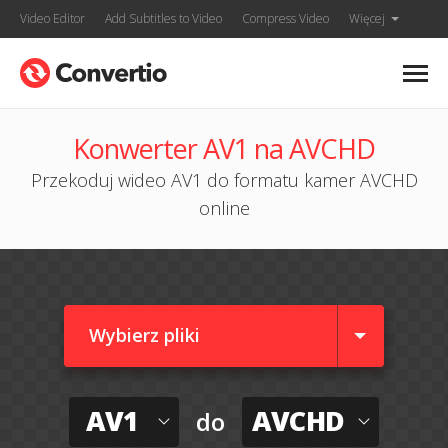
Video Editor
Add Subtitles to Video
Compress Video
Więcej
Konwerter AV1 na AVCHD
Przekoduj wideo AV1 do formatu kamer AVCHD
online
Wybierz pliki
AV1
AVCHD
do