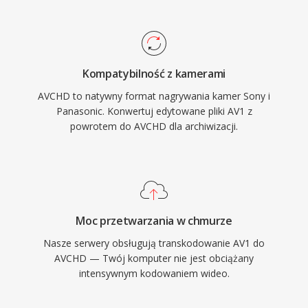
AVCHD obsluguje tryby skanowania
progresywnego i przeplataanego,
dostosowujac sie zarowno do filmowego, jak i
nadawczego stylu rejestracji. Struktura
Kompatybilność z kamerami
katalogow jest scisle okreslona specyfikacja i
AVCHD to natywny format nagrywania kamer Sony i
zawiera pliki list odtwarzania do nawigacji po
Panasonic. Konwertuj edytowane pliki AV1 z
nagranych klipach, co czyni format
powrotem do AVCHD dla archiwizacji.
kompatybilnym z odtwarzaczami Blu-ray przy
nagrywaniu na zgodne nosniki dyskowe.
Rozszerzona wersja, AVCHD 2.0, dodala
obsluge nagrywania progresywnego 1080/60p i
stereoskopowego wideo 3D. Format jest nadal
Moc przetwarzania w chmurze
szeroko stosowany na rynku kamer cyfrowych i
Nasze serwery obsługują transkodowanie AV1 do
pozostaje obslugiwany przez glowne aplikacje
AVCHD — Twój komputer nie jest obciążany
do montazu wideo.
intensywnym kodowaniem wideo.