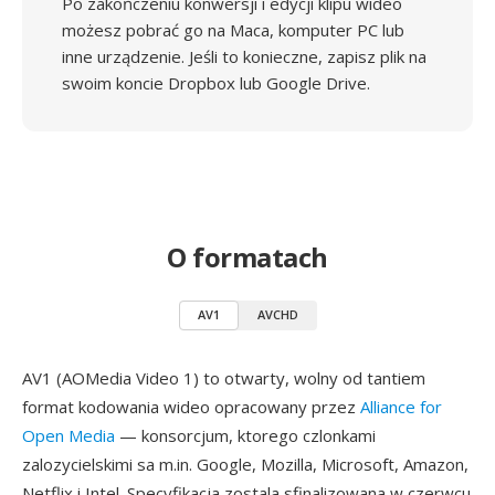
Po zakończeniu konwersji i edycji klipu wideo
możesz pobrać go na Maca, komputer PC lub
inne urządzenie. Jeśli to konieczne, zapisz plik na
swoim koncie Dropbox lub Google Drive.
O formatach
AV1
AVCHD
AV1 (AOMedia Video 1) to otwarty, wolny od tantiem
format kodowania wideo opracowany przez
Alliance for
Open Media
— konsorcjum, ktorego czlonkami
zalozycielskimi sa m.in. Google, Mozilla, Microsoft, Amazon,
Netflix i Intel. Specyfikacja zostala sfinalizowana w czerwcu