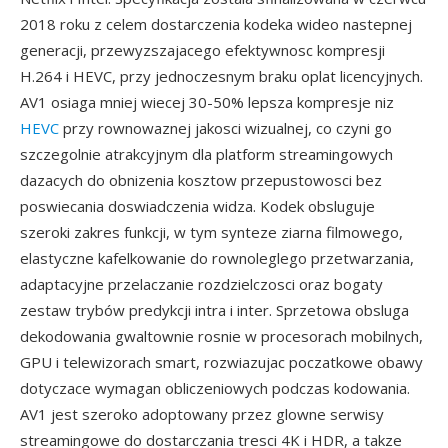
2018 roku z celem dostarczenia kodeka wideo nastepnej
generacji, przewyzszajacego efektywnosc kompresji
H.264 i HEVC, przy jednoczesnym braku oplat licencyjnych.
AV1 osiaga mniej wiecej 30-50% lepsza kompresje niz
HEVC
przy rownowaznej jakosci wizualnej, co czyni go
szczegolnie atrakcyjnym dla platform streamingowych
dazacych do obnizenia kosztow przepustowosci bez
poswiecania doswiadczenia widza. Kodek obsluguje
szeroki zakres funkcji, w tym synteze ziarna filmowego,
elastyczne kafelkowanie do rownoleglego przetwarzania,
adaptacyjne przelaczanie rozdzielczosci oraz bogaty
zestaw trybów predykcji intra i inter. Sprzetowa obsluga
dekodowania gwaltownie rosnie w procesorach mobilnych,
GPU i telewizorach smart, rozwiazujac poczatkowe obawy
dotyczace wymagan obliczeniowych podczas kodowania.
AV1 jest szeroko adoptowany przez glowne serwisy
streamingowe do dostarczania tresci 4K i HDR, a takze