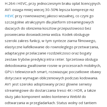
H.264 i HEVC, przy jednoczesnym braku oplat licencyjnych.
AV1 osiaga mniej wiecej 30-50% lepsza kompresje niz
HEVC
przy rownowaznej jakosci wizualnej, co czyni go
szczegolnie atrakcyjnym dla platform streamingowych
dazacych do obnizenia kosztow przepustowosci bez
poswiecania doswiadczenia widza. Kodek obsluguje
szeroki zakres funkcji, w tym synteze ziarna filmowego,
elastyczne kafelkowanie do rownoleglego przetwarzania,
adaptacyjne przelaczanie rozdzielczosci oraz bogaty
zestaw trybów predykcji intra i inter. Sprzetowa obsluga
dekodowania gwaltownie rosnie w procesorach mobilnych,
GPU i telewizorach smart, rozwiazujac poczatkowe obawy
dotyczace wymagan obliczeniowych podczas kodowania.
AV1 jest szeroko adoptowany przez glowne serwisy
streamingowe do dostarczania tresci 4K i HDR, a takze
sluzy jako komponent wideo kontenera WebM do
odtwarzania w przegladarkach. Status wolny od tantiem