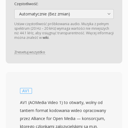
Częstotliwość:
Automatycznie (Bez zmian)
Ustaw częstotliwość próbkowania audio. Muzyka z pełnym
spektrum (20 Hz – 20 kHz) wymaga wartości nie mniejszych
niż 44.1 kHz, aby osiągnąć transparentność. Więcej informacji
można znaleźć w
wiki
.
Zresetuj wszystko
AV1
AV1 (AOMedia Video 1) to otwarty, wolny od
tantiem format kodowania wideo opracowany
przez Alliance for Open Media — konsorcjum,
ktorego czlonkami zalozycielskimi sa m.in.