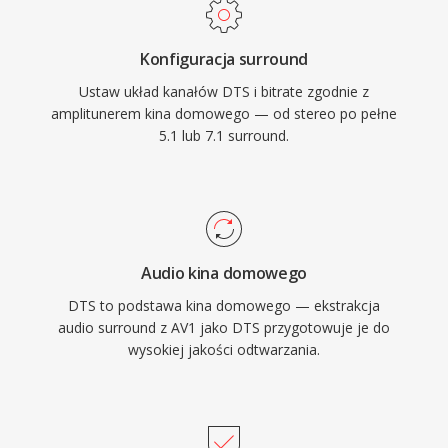
bit/192 kHz. Kluczowe atuty to szeroka obsluga
sprzetowa w amplitunerach AV, konsolach do
Konfiguracja surround
gier i systemach informacyjno-rozrywkowych w
Ustaw układ kanałów DTS i bitrate zgodnie z
samochodach, a takze solidna korekcja bledow
amplitunerem kina domowego — od stereo po pełne
maskujaca drobne problemy z plyty lub
5.1 lub 7.1 surround.
strumienia. Dla kazdego, kto pracuje z
tresciami wielokamalowymi przeznaczonymi na
nosniki fizyczne lub streaming wysokiej jakosci,
DTS oferuje sprawdzona sciezke od miksu
studyjnego do salonu.
Audio kina domowego
DTS to podstawa kina domowego — ekstrakcja
audio surround z AV1 jako DTS przygotowuje je do
wysokiej jakości odtwarzania.