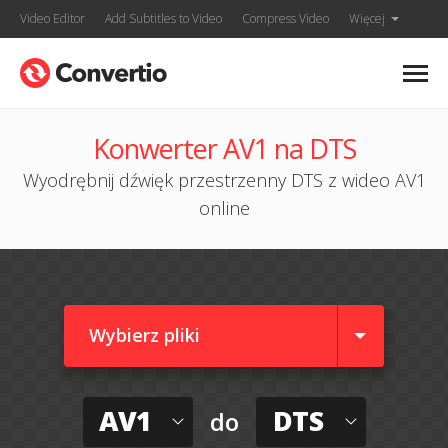
Video Editor
Add Subtitles to Video
Compress Video
Więcej
Konwerter AV1 na DTS
Wyodrębnij dźwięk przestrzenny DTS z wideo AV1
online
Wybierz pliki
AV1
DTS
do