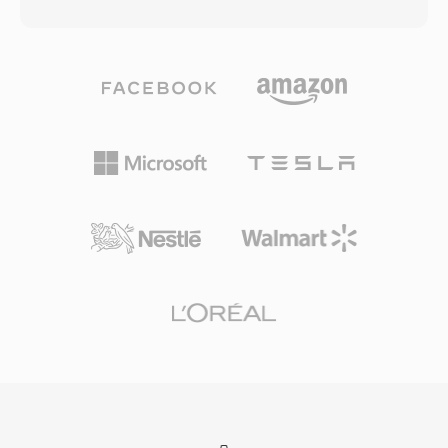
Jurajski w 1993 roku, technologia dostarcza do
przelaczanie rozdzielczosci oraz bogaty zestaw
5.1 dyskretnych kanalow dzwieku
trybów predykcji intra i inter. Sprzetowa
przestrzennego przy szybkosciach transmisji
obsluga dekodowania gwaltownie rosnie w
zwykle od 768 kbps do 1,5 Mbps. W
procesorach mobilnych, GPU i telewizorach
odróznieniu od konkurencyjnych kodekow
smart, rozwiazujac poczatkowe obawy
opieranych na agresywnym modelowaniu
dotyczace wymagan obliczeniowych podczas
psychoakustycznym, DTS przydziela wyzszy
kodowania. AV1 jest szeroko adoptowany
budzet danych kazdemu kanalowi, zachowujac
przez glowne serwisy streamingowe do
drobniejsze detale przestrzenne i dynamike
dostarczania tresci 4K i HDR, a takze sluzy jako
cichych fragmentow. Format koduje dzwiek za
komponent wideo kontenera WebM do
pomoca podpasmowego ADPCM w polaczeniu
odtwarzania w przegladarkach. Status wolny od
z kwantyzacja wektorowa, tworzac
tantiem czyni AV1 szczegolnie waznym dla
percepcyjnie bogaty obraz dzwiekowy. Jego
otwartych standardow internetowych i
rozszerzony wariant, DTS-HD Master Audio,
dostepnej dystrybucji mediow.
dodaje bezstratna warstwe rozszerzajaca,
zapewniajac dokladnosc bit-po-bicie do 24-