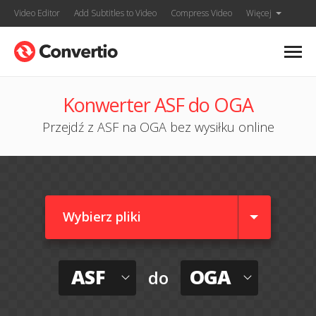
Video Editor
Add Subtitles to Video
Compress Video
Więcej
Konwerter ASF do OGA
Przejdź z ASF na OGA bez wysiłku online
Wybierz pliki
ASF
OGA
do