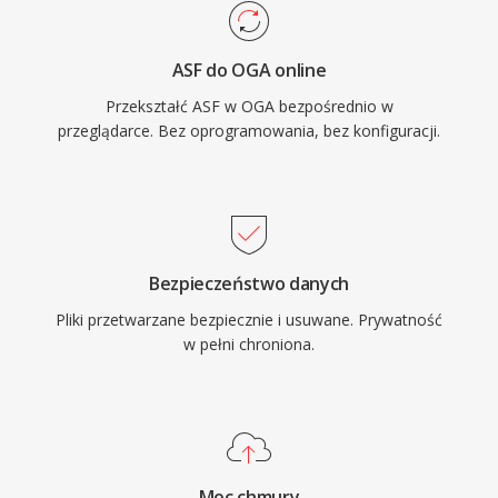
wlascicielskich. Format obsluguje metadane
komentarzy Vorbis do tagowania artysty,
ASF do OGA online
albumu i informacji o sciezce w
Przekształć ASF w OGA bezpośrednio w
ustandaryzowany sposob. OGA jest
przeglądarce. Bez oprogramowania, bez konfiguracji.
odtwarzany natywnie w Firefoxie,
przegladarkach opartych na Chromium, VLC i
wiekszosci srodowisk desktopowych Linux, co
czyni go praktycznym wyborem do dystrybucji
audio w sieci i przepływow archiwalnych.
Bezpieczeństwo danych
Pliki przetwarzane bezpiecznie i usuwane. Prywatność
w pełni chroniona.
Moc chmury