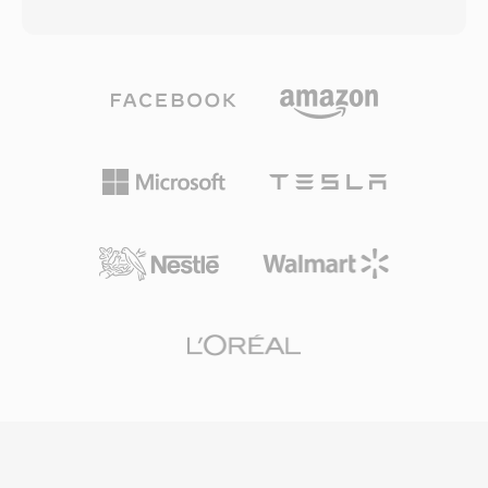
zawiera wylacznie dane audio. Pod maska pliki
losowy. Kluczowa zaleta jest wbudowana
OGA moga przenosic dzwiek zakodowany w
obsluga zarzadzania prawami cyfrowymi, co
Vorbis, FLAC, Speex lub Opus — kontener jest
uczynilo ASF popularnym wyborem do
niezalezny od kodeka, sluzac jako opakowanie
komercyjnej dystrybucji tresci we wczesnych
transportowe z obsluga polaczonych strumieni
dniach mediow online. Kontener obsluguje
logicznych i wyszukiwania opartego na
wiele zsynchronizowanych strumieni, w tym
granulach. Jedna z korzysci OGA jest
wideo, audio, polecenia skryptowe i znaczniki
interoperacyjnosc: aplikacje napotykajace
metadanych. Choc ASF zostal w duzej mierze
rozszerzenie .oga moga zoptymalizowac sie
zastapiony przez nowocesniejsze kontenery w
pod odtwarzanie tylko-audio bez sondowania
wielu zastosowaniach, pozostaje istotny w
w poszukiwaniu sciezek wideo, co skutkuje
starszych ekosystemach mediow Windows i
szybszym ladowaniem i mniejszym zuzbciem
srodowiskach korporacyjnych polegajacych na
pamieci. Poniewaz kontener Ogg i powiazane z
infrastrukturze Windows Media Services.
nim kodeki sa calkowicie open-source i wolne
od tantiem, OGA unika komplikacji
patentowych, ktore dotykaja formatow