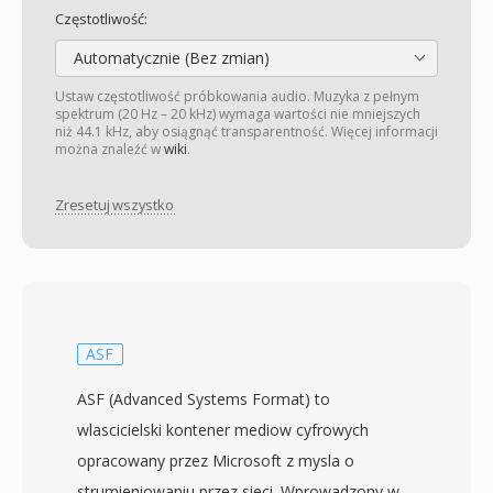
Częstotliwość:
Automatycznie (Bez zmian)
Ustaw częstotliwość próbkowania audio. Muzyka z pełnym
spektrum (20 Hz – 20 kHz) wymaga wartości nie mniejszych
niż 44.1 kHz, aby osiągnąć transparentność. Więcej informacji
można znaleźć w
wiki
.
Zresetuj wszystko
ASF
ASF (Advanced Systems Format) to
wlascicielski kontener mediow cyfrowych
opracowany przez Microsoft z mysla o
strumieniowaniu przez sieci. Wprowadzony w