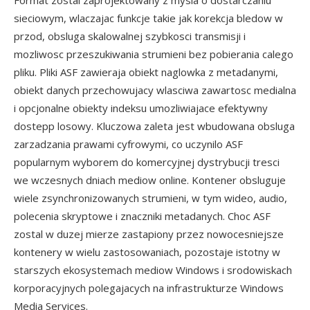
Format zostal zaprojektowany z mysla o dostarczaniu
sieciowym, wlaczajac funkcje takie jak korekcja bledow w
przod, obsluga skalowalnej szybkosci transmisji i
mozliwosc przeszukiwania strumieni bez pobierania calego
pliku. Pliki ASF zawieraja obiekt naglowka z metadanymi,
obiekt danych przechowujacy wlasciwa zawartosc medialna
i opcjonalne obiekty indeksu umozliwiajace efektywny
dostepp losowy. Kluczowa zaleta jest wbudowana obsluga
zarzadzania prawami cyfrowymi, co uczynilo ASF
popularnym wyborem do komercyjnej dystrybucji tresci
we wczesnych dniach mediow online. Kontener obsluguje
wiele zsynchronizowanych strumieni, w tym wideo, audio,
polecenia skryptowe i znaczniki metadanych. Choc ASF
zostal w duzej mierze zastapiony przez nowocesniejsze
kontenery w wielu zastosowaniach, pozostaje istotny w
starszych ekosystemach mediow Windows i srodowiskach
korporacyjnych polegajacych na infrastrukturze Windows
Media Services.