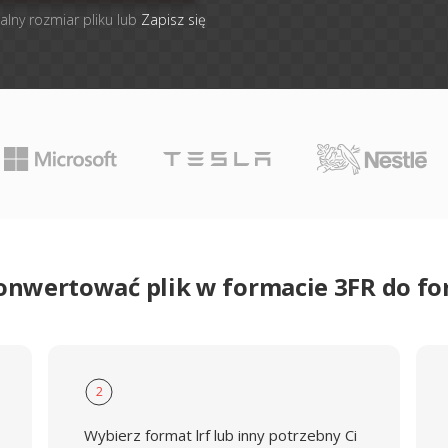
alny rozmiar pliku lub
Zapisz się
onwertować plik w formacie 3FR do f
2
Wybierz format lrf lub inny potrzebny Ci