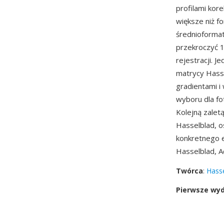
profilami kore
większe niż 
średnioformat
przekroczyć 
rejestracji. J
matrycy Hasse
gradientami i 
wyboru dla fo
Kolejną zalet
Hasselblad, o
konkretnego 
Hasselblad, 
Twórca
:
Hasse
Pierwsze wy