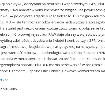
kcji obiektywu, odczytami balansu bieli i współrzędnymi GPS. Pliki
formaty RAW aparatów konsumenckich ze względu na powierzchni
owej — pojedyncze zdjęcie o rozdzielczości 100 megapikseli m
150 MB — ale ten rozmiar odzwierciedla nadzwyczajną szczegół
edną z zalet jest niezrównana rozdzielczość tonalna: połączenie tec
lblad i 16-bitowej rejestracji RAW daje obrazy z wyjątkowo pły
wybitną zdolnością odzyskiwania świateł i cieni, co czyni 3FR for
tografii modowej, krajobrazowej i artystycznej na najwyższym p
ą jest wierność kolorów — technologia Natural Color Solution (HN
sadzona w metadanych 3FR, dostarcza profil ICC dostrojony do 
egzemplarza aparatu. Pliki 3FR można przetwarzać w programie
Adobe Lightroom, Capture One i innych głównych konwerterach R
lblad
danie
: 2005