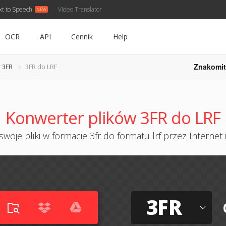
xt to Speech
Video Translator
OCR
API
Cennik
Help
Znakomit
 3FR
3FR do LRF
Konwerter plików 3FR do LRF
woje pliki w formacie 3fr do formatu lrf przez Internet 
3FR