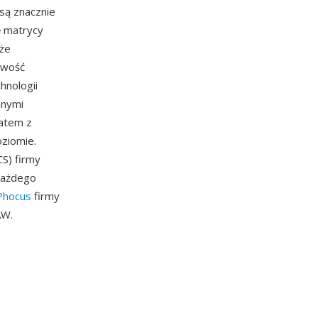
 są znacznie
ę matrycy
oże
owość
hnologii
nnymi
matem z
oziomie.
CS) firmy
każdego
Phocus
firmy
AW.