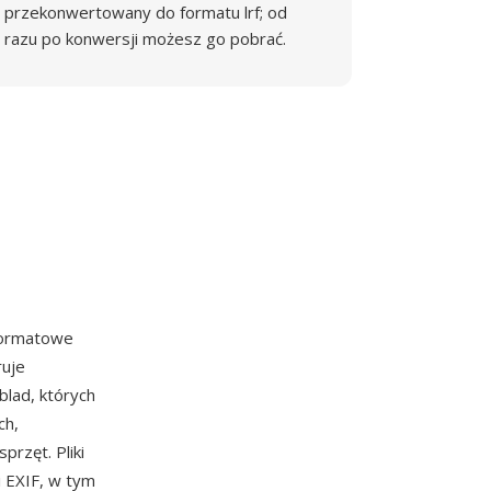
przekonwertowany do formatu lrf; od
razu po konwersji możesz go pobrać.
formatowe
ruje
lad, których
ch,
rzęt. Pliki
 EXIF, w tym