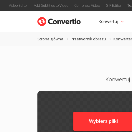
Video Editor
Add Subtitles to Video
Compress Video
GIF Editor
Te
Konwertuj
Strona główna
Przetwornik obrazu
Konwerter
Konwertuj s
Wybierz pliki