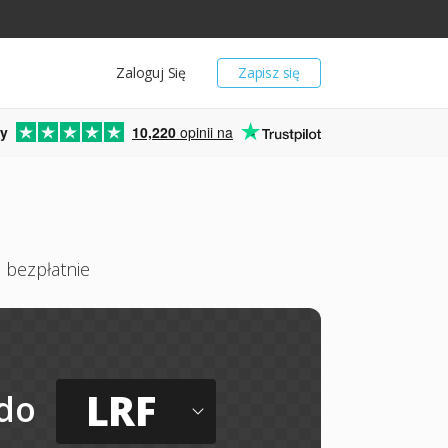
Zaloguj Się
Zapisz się
y
10,220
opinii na
i bezpłatnie
LRF
do