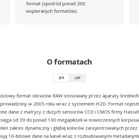
format (spośród ponad 200
wspieranych formatów).
O formatach
3FR
LRF
ościowy format obrazów RAW stosowany przez aparaty średnio
wprowadzony w 2005 roku wraz z systemem H2D. Format rejest
one dane z matrycy z dużych sensorów CCD i CMOS firmy Hasselb
 sięga od 39 do ponad 100 megapikseli w nowoczesnych korpusa
łen zakres dynamiczny i głębię kolorów zarejestrowanych przez sp
ują 16-bitowe dane na kanał wraz z rozbudowanymi metadanymi