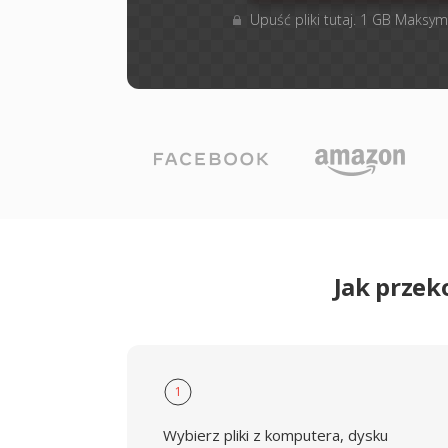
Upuść pliki tutaj. 1 GB Maksym
Jak przek
1
Wybierz pliki z komputera, dysku