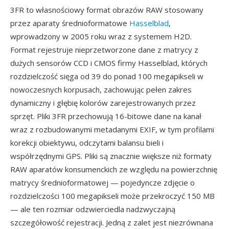
3FR to własnościowy format obrazów RAW stosowany
przez aparaty średnioformatowe
Hasselblad
,
wprowadzony w 2005 roku wraz z systemem H2D.
Format rejestruje nieprzetworzone dane z matrycy z
dużych sensorów CCD i CMOS firmy Hasselblad, których
rozdzielczość sięga od 39 do ponad 100 megapikseli w
nowoczesnych korpusach, zachowując pełen zakres
dynamiczny i głębię kolorów zarejestrowanych przez
sprzęt. Pliki 3FR przechowują 16-bitowe dane na kanał
wraz z rozbudowanymi metadanymi EXIF, w tym profilami
korekcji obiektywu, odczytami balansu bieli i
współrzędnymi GPS. Pliki są znacznie większe niż formaty
RAW aparatów konsumenckich ze względu na powierzchnię
matrycy średnioformatowej — pojedyncze zdjęcie o
rozdzielczości 100 megapikseli może przekroczyć 150 MB
— ale ten rozmiar odzwierciedla nadzwyczajną
szczegółowość rejestracji. Jedną z zalet jest niezrównana