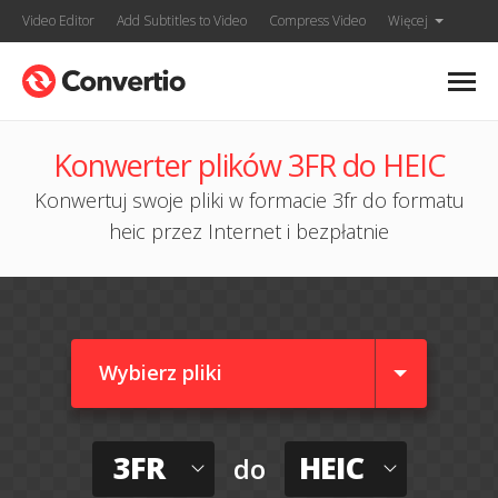
Video Editor
Add Subtitles to Video
Compress Video
Więcej
Konwerter plików 3FR do HEIC
Konwertuj swoje pliki w formacie 3fr do formatu
heic przez Internet i bezpłatnie
Wybierz pliki
3FR
HEIC
do