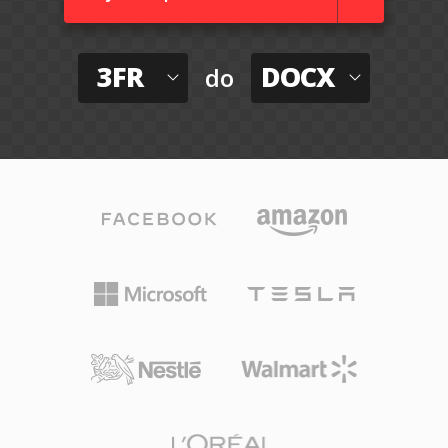
3FR
DOCX
do