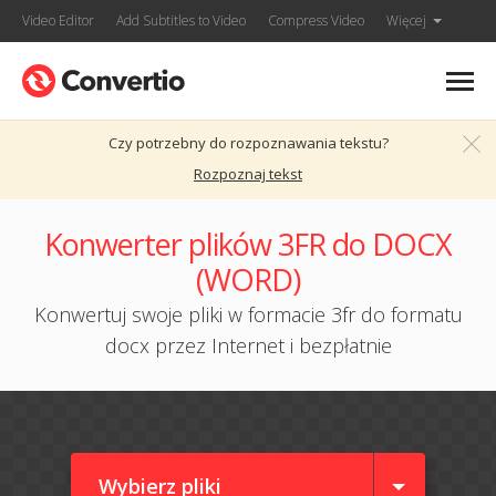
Video Editor
Add Subtitles to Video
Compress Video
Więcej
Czy potrzebny do rozpoznawania tekstu?
Rozpoznaj tekst
Konwerter plików 3FR do DOCX
(WORD)
Konwertuj swoje pliki w formacie 3fr do formatu
docx przez Internet i bezpłatnie
Wybierz pliki