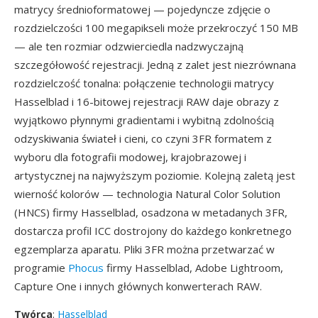
matrycy średnioformatowej — pojedyncze zdjęcie o
rozdzielczości 100 megapikseli może przekroczyć 150 MB
— ale ten rozmiar odzwierciedla nadzwyczajną
szczegółowość rejestracji. Jedną z zalet jest niezrównana
rozdzielczość tonalna: połączenie technologii matrycy
Hasselblad i 16-bitowej rejestracji RAW daje obrazy z
wyjątkowo płynnymi gradientami i wybitną zdolnością
odzyskiwania świateł i cieni, co czyni 3FR formatem z
wyboru dla fotografii modowej, krajobrazowej i
artystycznej na najwyższym poziomie. Kolejną zaletą jest
wierność kolorów — technologia Natural Color Solution
(HNCS) firmy Hasselblad, osadzona w metadanych 3FR,
dostarcza profil ICC dostrojony do każdego konkretnego
egzemplarza aparatu. Pliki 3FR można przetwarzać w
programie
Phocus
firmy Hasselblad, Adobe Lightroom,
Capture One i innych głównych konwerterach RAW.
Twórca
:
Hasselblad