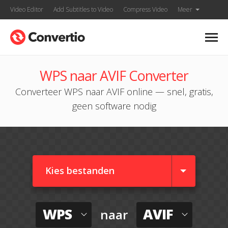
Video Editor
Add Subtitles to Video
Compress Video
Meer
WPS naar AVIF Converter
Converteer WPS naar AVIF online — snel, gratis,
geen software nodig
Kies bestanden
WPS
AVIF
naar