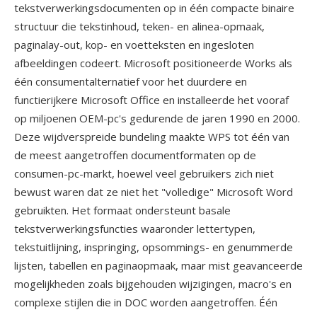
tekstverwerkingsdocumenten op in één compacte binaire
structuur die tekstinhoud, teken- en alinea-opmaak,
paginalay-out, kop- en voetteksten en ingesloten
afbeeldingen codeert. Microsoft positioneerde Works als
één consumentalternatief voor het duurdere en
functierijkere Microsoft Office en installeerde het vooraf
op miljoenen OEM-pc's gedurende de jaren 1990 en 2000.
Deze wijdverspreide bundeling maakte WPS tot één van
de meest aangetroffen documentformaten op de
consumen-pc-markt, hoewel veel gebruikers zich niet
bewust waren dat ze niet het "volledige" Microsoft Word
gebruikten. Het formaat ondersteunt basale
tekstverwerkingsfuncties waaronder lettertypen,
tekstuitlijning, inspringing, opsommings- en genummerde
lijsten, tabellen en paginaopmaak, maar mist geavanceerde
mogelijkheden zoals bijgehouden wijzigingen, macro's en
complexe stijlen die in DOC worden aangetroffen. Één