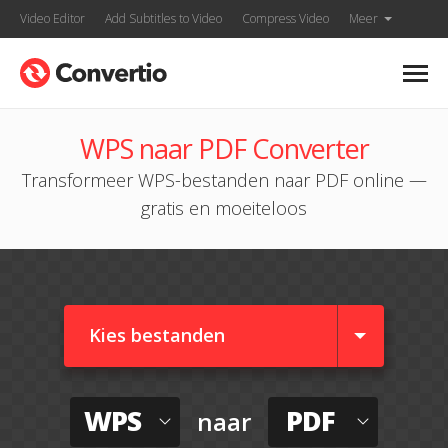
Video Editor
Add Subtitles to Video
Compress Video
Meer
WPS naar PDF Converter
Transformeer WPS-bestanden naar PDF online —
gratis en moeiteloos
Kies bestanden
WPS
PDF
naar