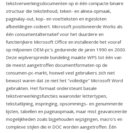
tekstverwerkingsdocumenten op in één compacte binaire
structuur die tekstinhoud, teken- en alinea-opmaak,
paginalay-out, kop- en voetteksten en ingesloten
afbeeldingen codeert. Microsoft positioneerde Works als
één consumentalternatief voor het duurdere en
functierijkere Microsoft Office en installeerde het vooraf
op miljoenen OEM-pc's gedurende de jaren 1990 en 2000.
Deze wijdverspreide bundeling maakte WPS tot één van
de meest aangetroffen documentformaten op de
consumen-pc-markt, hoewel veel gebruikers zich niet
bewust waren dat ze niet het "volledige" Microsoft Word
gebruikten. Het formaat ondersteunt basale
tekstverwerkingsfuncties waaronder lettertypen,
tekstuitlijning, inspringing, opsommings- en genummerde
lijsten, tabellen en paginaopmaak, maar mist geavanceerde
mogelijkheden zoals bijgehouden wijzigingen, macro's en
complexe stijlen die in DOC worden aangetroffen. Één