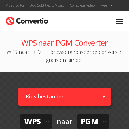
Video Editor
Add Subtitles to Video
Compress Video
Meer
WPS naar PGM Converter
WPS naar PGM — browsergebaseerde conversie,
gratis en simpel
Kies bestanden
WPS
PGM
naar