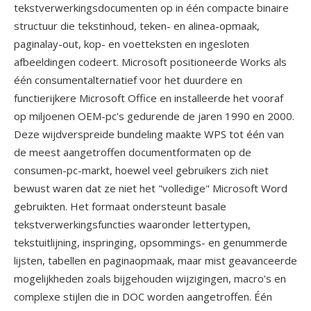
tekstverwerkingsdocumenten op in één compacte binaire
structuur die tekstinhoud, teken- en alinea-opmaak,
paginalay-out, kop- en voetteksten en ingesloten
afbeeldingen codeert. Microsoft positioneerde Works als
één consumentalternatief voor het duurdere en
functierijkere Microsoft Office en installeerde het vooraf
op miljoenen OEM-pc's gedurende de jaren 1990 en 2000.
Deze wijdverspreide bundeling maakte WPS tot één van
de meest aangetroffen documentformaten op de
consumen-pc-markt, hoewel veel gebruikers zich niet
bewust waren dat ze niet het "volledige" Microsoft Word
gebruikten. Het formaat ondersteunt basale
tekstverwerkingsfuncties waaronder lettertypen,
tekstuitlijning, inspringing, opsommings- en genummerde
lijsten, tabellen en paginaopmaak, maar mist geavanceerde
mogelijkheden zoals bijgehouden wijzigingen, macro's en
complexe stijlen die in DOC worden aangetroffen. Één