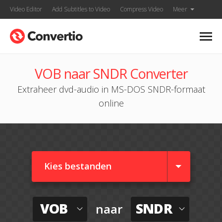
Video Editor
Add Subtitles to Video
Compress Video
Meer
VOB naar SNDR Converter
Extraheer dvd-audio in MS-DOS SNDR-formaat
online
Kies bestanden
VOB
SNDR
naar