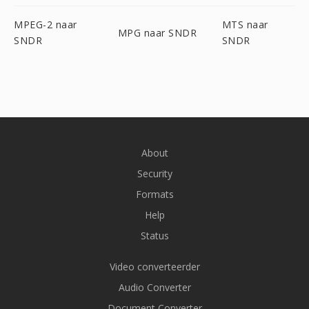
MPEG-2 naar
MTS naar
MPG naar SNDR
SNDR
SNDR
About
Security
Formats
Help
Status
Video converteerder
Audio Converter
Document Converter