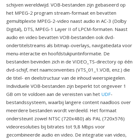
schijven wereldwijd. VOB-bestanden zijn gebaseerd op
het MPEG-2 program stream-formaat en bevatten
gemultiplexte MPEG-2-video naast audio in AC-3 (Dolby
Digital), DTS, MPEG-1 Layer II of LPCM-formaten. Naast
audio en video bevatten VOB-bestanden ook dvd-
ondertitelstreams als bitmap-overlays, navigatiedata voor
menu-interactie en hoofdstukpuntinformatie. De
bestanden bevinden zich in de VIDEO_TS-directory op één
dvd-schijf, met naamconventies (VTS_01_1.VOB, enz.) die
de titel- en deelstructuur van de inhoud weerspiegelen.
Individuele VOB-bestanden zijn beperkt tot ongeveer 1
GB om te voldoen aan de vereisten van het
UDF
-
bestandssysteem, waarbij langere content naadloos over
meerdere bestanden wordt verdeeld. Het formaat
ondersteunt zowel NTSC (720x480) als PAL (720x576)
videoresoluties bij bitrates tot 9,8 Mbps voor
gecombineerde audio en video. De integratie van video,