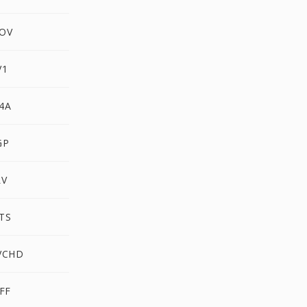
MOV
V1
4A
GP
LV
TS
AVCHD
IFF