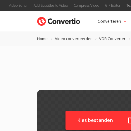
Video Editor
Add Subtitles to Video
Compress Video
GIF Editor
Te
Converteren
Home
Video converteerder
VOB Converter
Kies bestanden