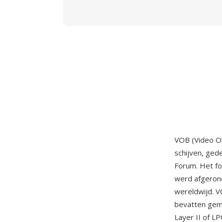
VOB (Video Ob
schijven, ged
Forum. Het f
werd afgerond
wereldwijd. 
bevatten gemu
Layer II of 