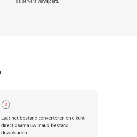
de servers verwijderd.
D
3
Laat het bestand converteren en u kunt
direct daarna uw maud-bestand
downloaden