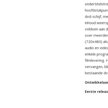
ondertitelstr
hoofdstukpunt
dvd-schijf, m
inhoud weersp
voldoen aan d
over meerder
(720x480) als
audio en video
enkele progr
filmlevering.
vervangen, bl
bestaande dv
Ontwikkelaa
Eerste relea