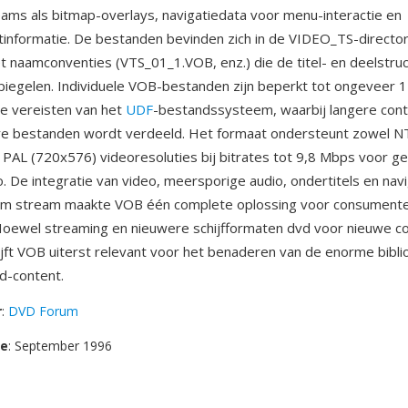
eams als bitmap-overlays, navigatiedata voor menu-interactie en
informatie. De bestanden bevinden zich in de VIDEO_TS-directo
et naamconventies (VTS_01_1.VOB, enz.) die de titel- en deelstru
iegelen. Individuele VOB-bestanden zijn beperkt tot ongeveer 
e vereisten van het
UDF
-bestandssysteem, waarbij langere con
e bestanden wordt verdeeld. Het formaat ondersteunt zowel N
 PAL (720x576) videoresoluties bij bitrates tot 9,8 Mbps voor 
. De integratie van video, meersporige audio, ondertitels en navi
am stream maakte VOB één complete oplossing voor consument
 Hoewel streaming en nieuwere schijfformaten dvd voor nieuwe 
ijft VOB uiterst relevant voor het benaderen van de enorme bibli
d-content.
r
:
DVD Forum
se
: September 1996