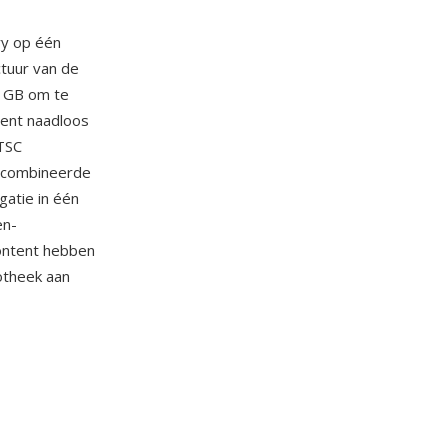
ry op één
ctuur van de
1 GB om te
tent naadloos
TSC
gecombineerde
gatie in één
en-
content hebben
otheek aan