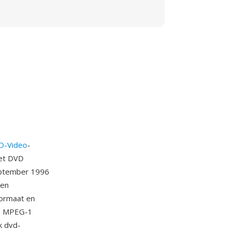
D-Video
-
het DVD
eptember 1996
ven
ormaat en
S, MPEG-1
k dvd-