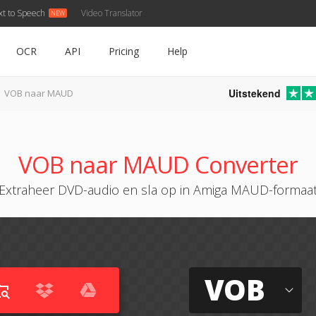
xt to Speech
Video Translator
OCR
API
Pricing
Help
Uitstekend
VOB naar MAUD
VOB naar MAUD Converter
Extraheer DVD-audio en sla op in Amiga MAUD-formaa
VOB