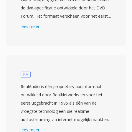
de dvd-specificatie ontwikkeld door het DVD
Forum. Het formaat verscheen voor het eerst
met de dvd-standaard die in september 1996
lees meer
werd afgerond en is sindsdien gebruikt op
miljarden geproduceerde dvd-schijven
wereldwijd. VOB-bestanden zijn gebaseerd op
het MPEG-2 program stream-formaat en
bevatten gemultiplexte MPEG-2-video naast
audio in AC-3 (Dolby Digital), DTS, MPEG-1
RA
Layer II of LPCM-formaten. Naast audio en
RealAudio is één proprietary audioformaat
video bevatten VOB-bestanden ook dvd-
ontwikkeld door RealNetworks en voor het
ondertitelstreams als bitmap-overlays,
eerst uitgebracht in 1995 als één van de
navigatiedata voor menu-interactie en
vroegste technologieen die realtime
hoofdstukpuntinformatie. De bestanden
audiostreaming via internet mogelijk maakten.
bevinden zich in de VIDEO_TS-directory op één
In het inbeltijdperk was RealAudio werkelijk
lees meer
dvd-schijf, met naamconventies