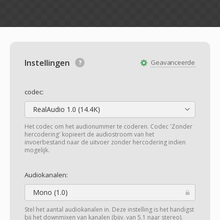
Instellingen
Geavanceerde
codec:
RealAudio 1.0 (14.4K)
Het codec om het audionummer te coderen. Codec 'Zonder
hercodering' kopieert de audiostroom van het
invoerbestand naar de uitvoer zonder hercodering indien
mogelijk.
Audiokanalen:
Mono (1.0)
Stel het aantal audiokanalen in. Deze instelling is het handigst
bij het downmixen van kanalen (bijv. van 5.1 naar stereo).