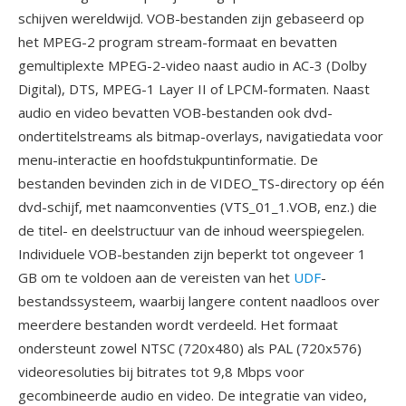
schijven wereldwijd. VOB-bestanden zijn gebaseerd op
het MPEG-2 program stream-formaat en bevatten
gemultiplexte MPEG-2-video naast audio in AC-3 (Dolby
Digital), DTS, MPEG-1 Layer II of LPCM-formaten. Naast
audio en video bevatten VOB-bestanden ook dvd-
ondertitelstreams als bitmap-overlays, navigatiedata voor
menu-interactie en hoofdstukpuntinformatie. De
bestanden bevinden zich in de VIDEO_TS-directory op één
dvd-schijf, met naamconventies (VTS_01_1.VOB, enz.) die
de titel- en deelstructuur van de inhoud weerspiegelen.
Individuele VOB-bestanden zijn beperkt tot ongeveer 1
GB om te voldoen aan de vereisten van het
UDF
-
bestandssysteem, waarbij langere content naadloos over
meerdere bestanden wordt verdeeld. Het formaat
ondersteunt zowel NTSC (720x480) als PAL (720x576)
videoresoluties bij bitrates tot 9,8 Mbps voor
gecombineerde audio en video. De integratie van video,