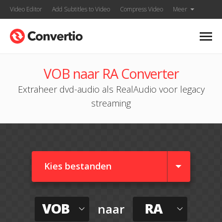
Video Editor
Add Subtitles to Video
Compress Video
Meer
VOB naar RA Converter
Extraheer dvd-audio als RealAudio voor legacy
streaming
Kies bestanden
VOB
RA
naar