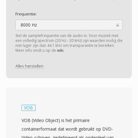
Frequentie:
8000 Hz
Stel de samplefrequentie van de audio in. Voor muziek met
een volledig spectrum (20 Hz - 20 kHz) zijn waarden nodig die
niet lager zijn dan 44.1 kHz om transparantie te bereiken.
Meer info vindt u op de
wiki
.
Alles herstellen
VOB
VOB (Video Object) is het primaire
containerformaat dat wordt gebruikt op DVD-
Video-schijven, gedefinieerd als onderdeel van