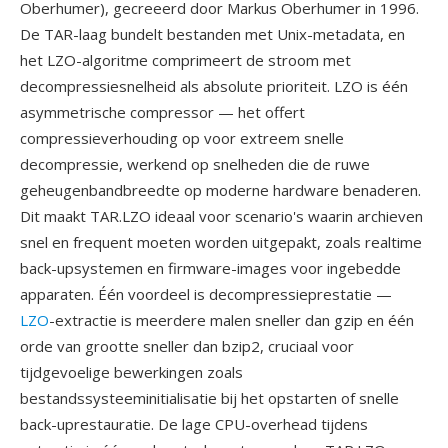
Oberhumer), gecreeerd door Markus Oberhumer in 1996.
De TAR-laag bundelt bestanden met Unix-metadata, en
het LZO-algoritme comprimeert de stroom met
decompressiesnelheid als absolute prioriteit. LZO is één
asymmetrische compressor — het offert
compressieverhouding op voor extreem snelle
decompressie, werkend op snelheden die de ruwe
geheugenbandbreedte op moderne hardware benaderen.
Dit maakt TAR.LZO ideaal voor scenario's waarin archieven
snel en frequent moeten worden uitgepakt, zoals realtime
back-upsystemen en firmware-images voor ingebedde
apparaten. Één voordeel is decompressieprestatie —
LZO
-extractie is meerdere malen sneller dan gzip en één
orde van grootte sneller dan bzip2, cruciaal voor
tijdgevoelige bewerkingen zoals
bestandssysteeminitialisatie bij het opstarten of snelle
back-uprestauratie. De lage CPU-overhead tijdens