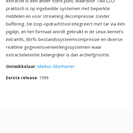
extractie is één ander sterk punt, waardoor TAR.LZO
praktisch is op ingebedde systemen met beperkte
middelen en voor streaming decompressie zonder
buffering. De lzop-opdrachttool integreert met tar via één
pijplijn, en het formaat wordt gebruikt in de Linux-kernel's
initramfs, Btrfs-bestandssysteemcompressie en diverse
realtime gegevensverwerkingssystemen waar
extractielatentie belangrijker is dan archiefgrootte.
Ontwikkelaar
:
Markus Oberhumer
Eerste release
: 1996