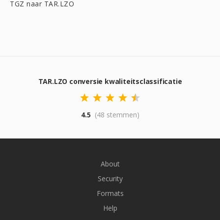
TGZ naar TAR.LZO
TAR.LZO conversie kwaliteitsclassificatie
4.5
(48 stemmen)
About
Security
Formats
Help