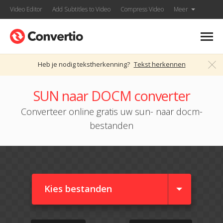
Video Editor
Add Subtitles to Video
Compress Video
Meer
Heb je nodig tekstherkenning?
Tekst herkennen
SUN naar DOCM converter
Converteer online gratis uw sun- naar docm-
bestanden
Kies bestanden