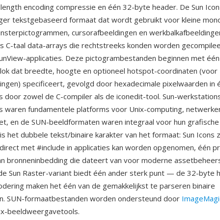
-length encoding compressie en één 32-byte header. De Sun Icon
ger tekstgebaseerd formaat dat wordt gebruikt voor kleine mo
nsterpictogrammen, cursorafbeeldingen en werkbalkafbeelding
s C-taal data-arrays die rechtstreeks konden worden gecompilee
unView-applicaties. Deze pictogrambestanden beginnen met één
k dat breedte, hoogte en optioneel hotspot-coordinaten (voor
ingen) specificeert, gevolgd door hexadecimale pixelwaarden in
is door zowel de C-compiler als de iconedit-tool. Sun-werkstatio
ris waren fundamentele platforms voor Unix-computing, netwerke
et, en de SUN-beeldformaten waren integraal voor hun grafisch
s het dubbele tekst/binaire karakter van het formaat: Sun Icons z
direct met #include in applicaties kan worden opgenomen, één pr
an bronneninbedding die dateert van voor moderne assetbehee
e Sun Raster-variant biedt één ander sterk punt — de 32-byte 
dering maken het één van de gemakkelijkst te parseren binaire
n. SUN-formaatbestanden worden ondersteund door
ImageMagi
ix-beeldweergavetools.