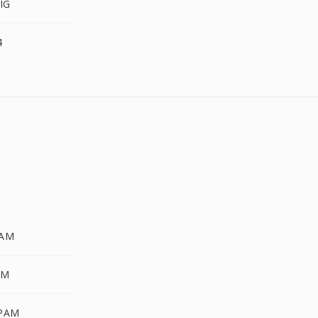
IG
4
PAM
AM
 PAM