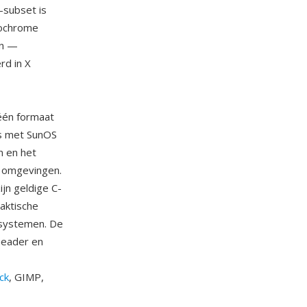
-subset is
nochrome
en —
rd in X
 één formaat
ns met SunOS
n en het
e omgevingen.
ijn geldige C-
aktische
rsystemen. De
header en
ck
, GIMP,