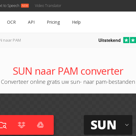
xt to Speech
Video Translator
OCR
API
Pricing
Help
Uitstekend
N naar PAM
SUN naar PAM converter
Converteer online gratis uw sun- naar pam-bestanden
SUN