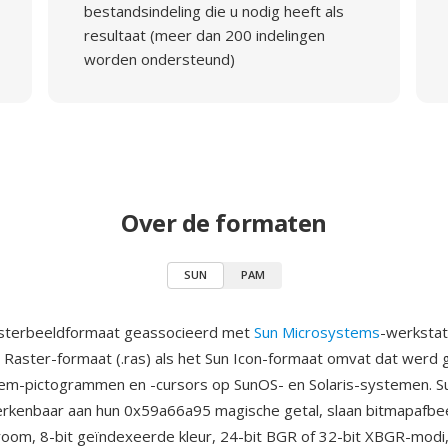
bestandsindeling die u nodig heeft als
resultaat (meer dan 200 indelingen
worden ondersteund)
Over de formaten
SUN
PAM
asterbeeldformaat geassocieerd met
Sun Microsystems
-werkstat
 Raster-formaat (.ras) als het Sun Icon-formaat omvat dat werd 
em-pictogrammen en -cursors op SunOS- en Solaris-systemen. S
rkenbaar aan hun 0x59a66a95 magische getal, slaan bitmapafbee
oom, 8-bit geïndexeerde kleur, 24-bit BGR of 32-bit XBGR-modi