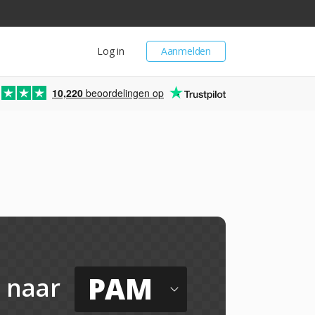
Log in
Aanmelden
10,220
beoordelingen op
PAM
naar