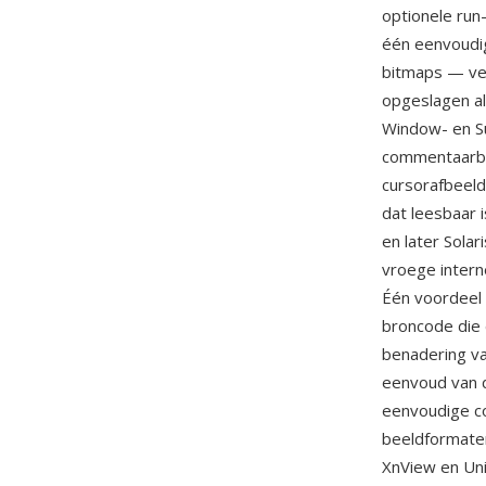
optionele run
één eenvoudi
bitmaps — ve
opgeslagen al
Window- en S
commentaarblo
cursorafbeeld
dat leesbaar 
en later Sola
vroege intern
Één voordeel i
broncode die 
benadering v
eenvoud van d
eenvoudige co
beeldformate
XnView en Un