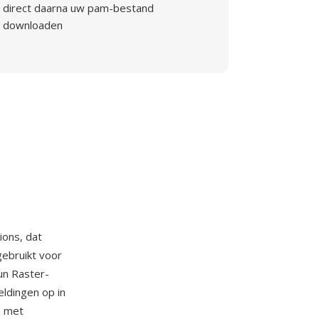
direct daarna uw pam-bestand
downloaden
ions, dat
gebruikt voor
un Raster-
ldingen op in
, met