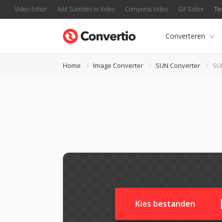
Video Editor
Add Subtitles to Video
Compress Video
GIF Editor
Te
Converteren
Home
Image Converter
SUN Converter
SU
Kies bestanden