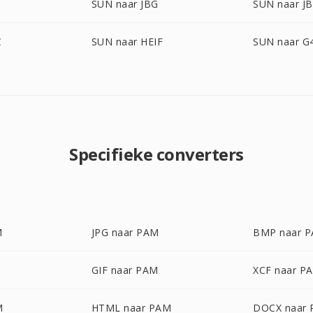
SUN naar JBG
SUN naar JB
C
SUN naar HEIF
SUN naar G
Specifieke converters
M
JPG naar PAM
BMP naar 
M
GIF naar PAM
XCF naar P
M
HTML naar PAM
DOCX naar