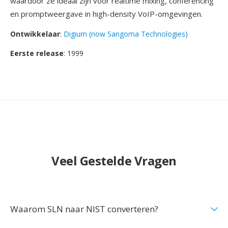
waardoor ze ideaal zijn voor realtime mixing, conferencing
en promptweergave in high-density VoIP-omgevingen.
Ontwikkelaar
:
Digium (now Sangoma Technologies)
Eerste release
: 1999
Veel Gestelde Vragen
Waarom SLN naar NIST converteren?