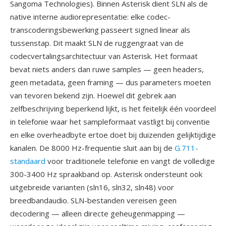
Sangoma Technologies). Binnen Asterisk dient SLN als de
native interne audiorepresentatie: elke codec-
transcoderingsbewerking passeert signed linear als
tussenstap. Dit maakt SLN de ruggengraat van de
codecvertalingsarchitectuur van Asterisk. Het formaat
bevat niets anders dan ruwe samples — geen headers,
geen metadata, geen framing — dus parameters moeten
van tevoren bekend zijn. Hoewel dit gebrek aan
zelfbeschrijving beperkend lijkt, is het feitelijk één voordeel
in telefonie waar het sampleformaat vastligt bij conventie
en elke overheadbyte ertoe doet bij duizenden gelijktijdige
kanalen. De 8000 Hz-frequentie sluit aan bij de
G.711-
standaard
voor traditionele telefonie en vangt de volledige
300-3400 Hz spraakband op. Asterisk ondersteunt ook
uitgebreide varianten (sln16, sln32, sln48) voor
breedbandaudio. SLN-bestanden vereisen geen
decodering — alleen directe geheugenmapping —