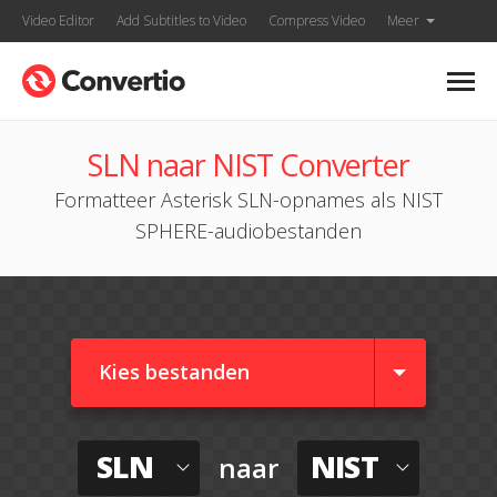
Video Editor
Add Subtitles to Video
Compress Video
Meer
SLN naar NIST Converter
Formatteer Asterisk SLN-opnames als NIST
SPHERE-audiobestanden
Kies bestanden
SLN
NIST
naar