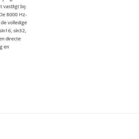
 vastligt bij
. De 8000 Hz-
 de volledige
ln16, sln32,
en directe
g en