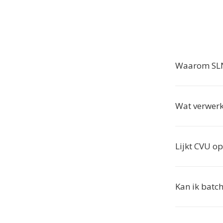
Waarom SLN
Wat verwer
Lijkt CVU o
Kan ik batc