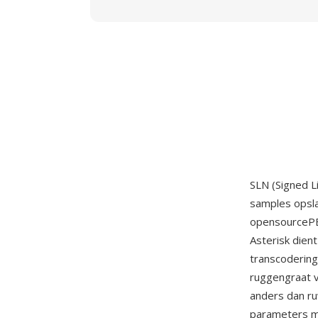
SLN (Signed L
samples opsl
opensourcePB
Asterisk dient
transcodering
ruggengraat v
anders dan r
parameters mo