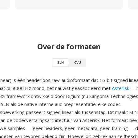
Over de formaten
SLN
CVU
inear) is één headerloos raw-audioformaat dat 16-bit signed line
aat bij 8000 Hz mono, het nauwst geassocieerd met
Asterisk
— h
X-framework ontwikkeld door Digium (nu Sangoma Technologies)
 SLN als de native interne audiorepresentatie: elke codec-
sbewerking passeert signed linear als tussenstap. Dit maakt SLN
an de codecvertalingsarchitectuur van Asterisk. Het formaat bev
uwe samples — geen headers, geen metadata, geen framing — 
eten van tevoren bekend zijn. Hoewel dit gebrek aan zelfbeschr