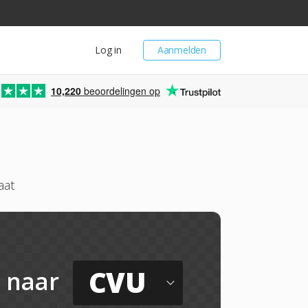
Log in
Aanmelden
10,220
beoordelingen op
aat
CVU
naar