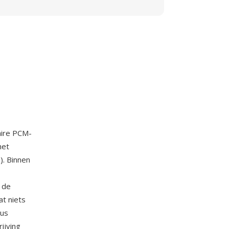
aire PCM-
et
. Binnen
 de
at niets
dus
ijving