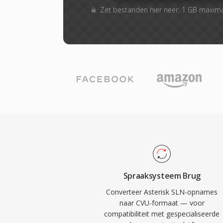
Zet bestanden hier neer. 1 GB maxim
Spraaksysteem Brug
Converteer Asterisk SLN-opnames
naar CVU-formaat — voor
compatibiliteit met gespecialiseerde