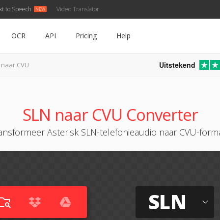
xt to Speech
Video Translator
OCR
API
Pricing
Help
Uitstekend
 naar CVU
SLN naar CVU Converter
ansformeer Asterisk SLN-telefonieaudio naar CVU-form
SLN