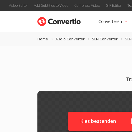
Video Editor
Add Subtitles to Video
Compress Video
GIF Editor
Te
Converteren
Home
Audio Converter
SLN Converter
SLN
Tr
Kies bestanden