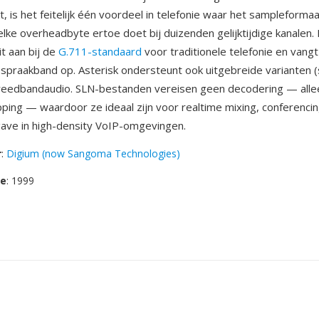
t, is het feitelijk één voordeel in telefonie waar het sampleformaat
elke overheadbyte ertoe doet bij duizenden gelijktijdige kanalen
it aan bij de
G.711-standaard
voor traditionele telefonie en vangt
praakband op. Asterisk ondersteunt ook uitgebreide varianten (s
reedbandaudio. SLN-bestanden vereisen geen decodering — alle
ng — waardoor ze ideaal zijn voor realtime mixing, conferencin
ve in high-density VoIP-omgevingen.
r
:
Digium (now Sangoma Technologies)
se
: 1999