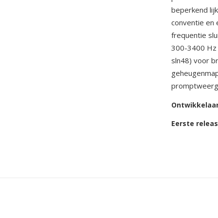
beperkend lijk
conventie en 
frequentie slu
300-3400 Hz s
sln48) voor b
geheugenmappi
promptweerga
Ontwikkelaa
Eerste relea