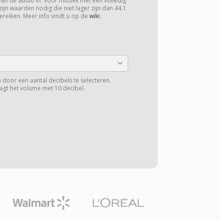
van de audio in. Voor muziek met een volledig
zijn waarden nodig die niet lager zijn dan 44.1
ereiken. Meer info vindt u op de
wiki
.
 door een aantal decibels te selecteren.
aagt het volume met 10 decibel.