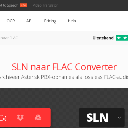
xt to Speech
Video Translator
OCR
API
Pricing
Help
Uitstekend
 naar FLAC
SLN naar FLAC Converter
Archiveer Asterisk PBX-opnames als lossless FLAC-audi
SLN