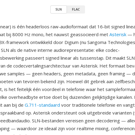
SLN
FLAC
inear) is één headerloos raw-audioformaat dat 16-bit signed line
aat bij 8000 Hz mono, het nauwst geassocieerd met
Asterisk
— h
X-framework ontwikkeld door Digium (nu Sangoma Technologies)
 SLN als de native interne audiorepresentatie: elke codec-
sbewerking passeert signed linear als tussenstap. Dit maakt SLN
an de codecvertalingsarchitectuur van Asterisk. Het formaat bev
uwe samples — geen headers, geen metadata, geen framing — 
eten van tevoren bekend zijn. Hoewel dit gebrek aan zelfbeschr
t, is het feitelijk één voordeel in telefonie waar het sampleformaat
elke overheadbyte ertoe doet bij duizenden gelijktijdige kanalen
it aan bij de
G.711-standaard
voor traditionele telefonie en vangt
praakband op. Asterisk ondersteunt ook uitgebreide varianten (s
reedbandaudio. SLN-bestanden vereisen geen decodering — alle
ng — waardoor ze ideaal zijn voor realtime mixing, conferencin