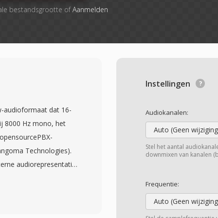
ale bestandsgrootte of
Aanmelden
Instellingen
w-audioformaat dat 16-
Audiokanalen:
bij 8000 Hz mono, het
Auto (Geen wijziging
t opensourcePBX-
Stel het aantal audiokanalen
angoma Technologies).
downmixen van kanalen (bij
terne audiorepresentatie:
rt signed linear als
Frequentie:
t van de
Auto (Geen wijziging
 Het formaat bevat niets