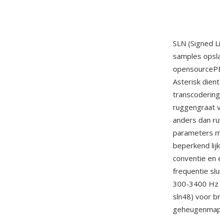
SLN (Signed L
samples opsl
opensourcePB
Asterisk dient
transcodering
ruggengraat v
anders dan r
parameters mo
beperkend lijk
conventie en 
frequentie slu
300-3400 Hz s
sln48) voor b
geheugenmappi