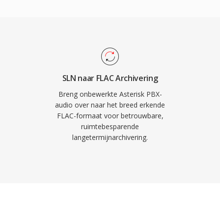
oderen FLAC native.
usic gebruiken FLAC
trouwen van de industrie
de voordelen maken FLAC
-bit herstel van het
en tweede: ingebedde
SLN naar FLAC Archivering
bumhoezen houden
Breng onbewerkte Asterisk PBX-
 bestanden. Ten derde:
audio over naar het breed erkende
FLAC-formaat voor betrouwbare,
oyalty&#039;s,
ruimtebesparende
elaars en
langetermijnarchivering.
.