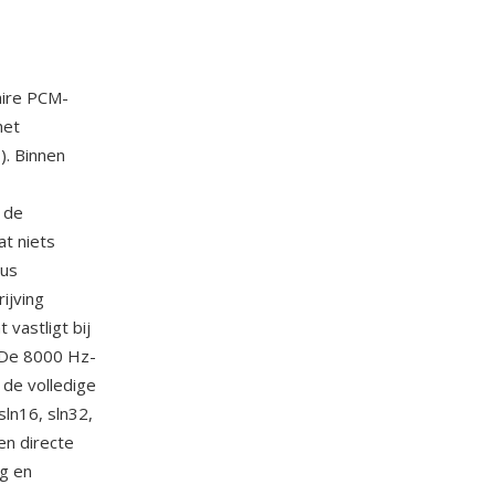
aire PCM-
et
. Binnen
 de
at niets
dus
ijving
 vastligt bij
. De 8000 Hz-
 de volledige
ln16, sln32,
en directe
g en