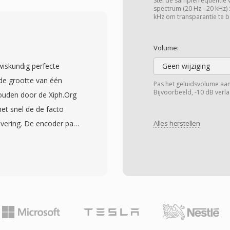
s, geen metadata, geen
Stel de samplefrequentie 
spectrum (20 Hz - 20 kHz) 
voren bekend zijn.
kHz om transparantie te b
rkend lijkt, is het
et sampleformaat vastligt
Volume:
doet bij duizenden
wiskundig perfecte
Geen wijziging
e sluit aan bij de G.711-
 de grootte van één
Pas het geluidsvolume aan
angt de volledige 300-
Bijvoorbeeld, -10 dB verl
uden door de Xiph.Org
unt ook uitgebreide
et snel de de facto
dbandaudio. SLN-
vering. De encoder past
Alles herstellen
leen directe
e modelleren en codeert
ijn voor realtime
ering — gebruikmakend
n high-density VoIP-
efouten voor sterke
 tot 32 en
dersteund, wat de eisen
Hardware-ondersteuning
039;s, Blu-ray-spelers en