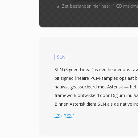
Zet bestanden hier neer. 1 GB maxim
SLN
SLN (Signed Linear) is één headerloos ra
bit signed lineaire PCM-samples opslaat 
nauwst geassocieerd met Asterisk — he
framework ontwikkeld door Digium (nu S
Binnen Asterisk dient SLN als de native in
elke codec-transcoderingsbewerking passee
lees meer
tussenstap. Dit maakt SLN de ruggengraa
codecvertalingsarchitectuur van Asterisk.