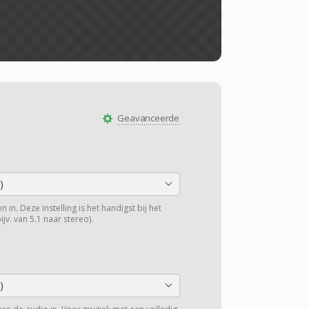
Geavanceerde
)
 in. Deze instelling is het handigst bij het
v. van 5.1 naar stereo).
)