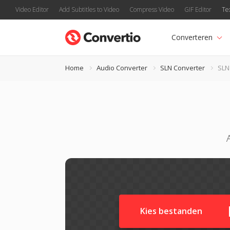
Video Editor
Add Subtitles to Video
Compress Video
GIF Editor
Te
Converteren
Home
Audio Converter
SLN Converter
SLN
Kies bestanden