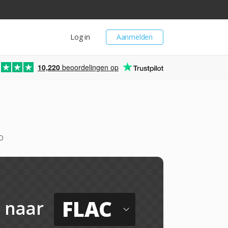
Log in
Aanmelden
10,220
beoordelingen op
o
FLAC
naar