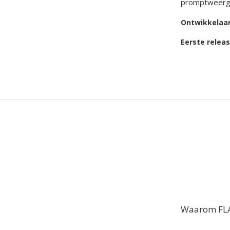
promptweerga
Ontwikkelaa
Eerste relea
Waarom FLA