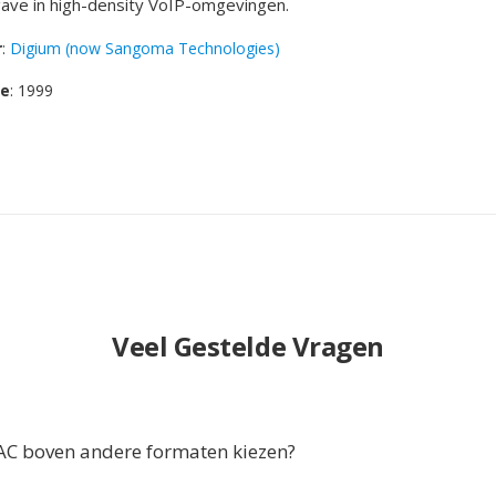
ve in high-density VoIP-omgevingen.
r
:
Digium (now Sangoma Technologies)
se
: 1999
Veel Gestelde Vragen
C boven andere formaten kiezen?