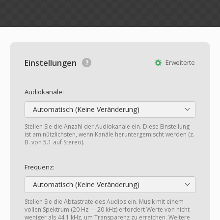
Einstellungen
Erweiterte
Audiokanäle:
Automatisch (Keine Veränderung)
Stellen Sie die Anzahl der Audiokanäle ein. Diese Einstellung
ist am nützlichsten, wenn Kanäle heruntergemischt werden (z.
B. von 5.1 auf Stereo).
Frequenz:
Automatisch (Keine Veränderung)
Stellen Sie die Abtastrate des Audios ein. Musik mit einem
vollen Spektrum (20 Hz — 20 kHz) erfordert Werte von nicht
weniger als 44.1 kHz, um Transparenz zu erreichen. Weitere