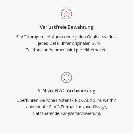
den Codec unterstreicht. Drei herausragende
Vorteile machen FLAC überzeugend. Erstens:
vollständige Bit-für-Bit-Wiederherstellung des
Verlustfreie Bewahrung
Originalsignals bei der Dekodierung. Zweitens:
FLAC komprimiert Audio ohne jeden Qualitätsverlust
eingebettete Metadaten über Vorbis-
— jedes Detail Ihrer originalen SLN-
Kommentare und Albumcover halten
Telefonieaufnahmen wird perfekt erhalten.
Bibliotheken ohne Zusatzdateien organisiert.
Drittens: Die Open-Source-Lizenz bedeutet
keine Patente oder Lizenzgebühren, was
rechtliche Hürden für Entwickler und
Hardwarehersteller beseitigt.
SLN-zu-FLAC-Archivierung
Überführen Sie rohes Asterisk PBX-Audio ins weithin
anerkannte FLAC-Format für zuverlässige,
platzsparende Langzeitarchivierung.