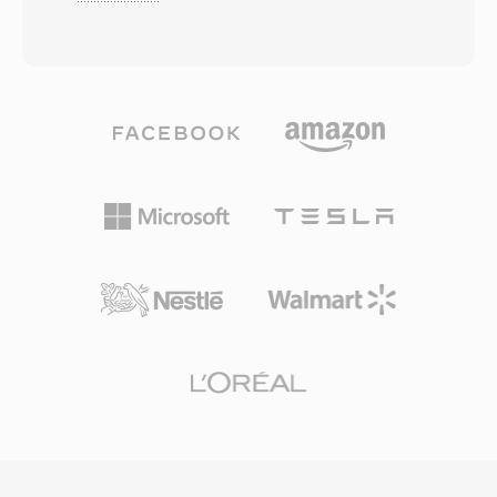
verlustfreie Musikarchivierung. Der Encoder
konventionsgemäss feststeht und jedes
wendet lineare Vorhersage an, um jeden
Overhead-Byte über Tausende simultaner
Audioblock zu modellieren, und kodiert das
Kanäle zählt. Die 8000-Hz-Rate entspricht dem
Residuum dann mittels Rice-Partitionierung —
G.711-Standard für traditionelle Telefonie und
die statistische Verteilung der Vorhersagefehler
erfasst das gesamte Sprachband von 300-3400
wird für starke Kompression ausgenutzt, ohne
Hz. Asterisk unterstützt auch erweiterte
Daten zu verwerfen. Bittiefen bis 32 und
Varianten (sln16, sln32, sln48) für Breitband-
Abtastraten bis 655 kHz werden unterstützt
Audio. SLN-Dateien erfordern keine
und übertreffen die Anforderungen
Dekodierung — nur direktes Memory-Mapping
hochauflösender Aufnahmen. Die
— und eignen sich damit ideal für Echtzeit-
Hardwareunterstützung ist umfassend:
Mixing, Konferenzen und Ansagen-Wiedergabe
Smartphones, Autoradios, Blu-ray-Player und
in VoIP-Umgebungen mit hoher Dichte.
praktisch jede Desktop-Medienanwendung
dekodieren FLAC nativ. Streaming-Dienste wie
Tidal und Amazon Music nutzen FLAC für ihre
Lossless-Tarife, was das Branchenvertraün in