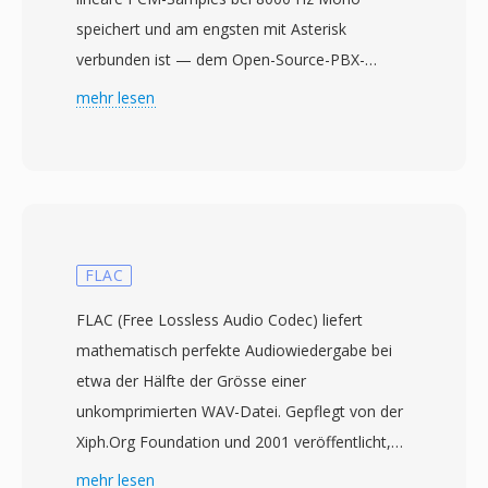
speichert und am engsten mit Asterisk
verbunden ist — dem Open-Source-PBX-
Framework, das von Digium (heute Sangoma
mehr lesen
Technologies) entwickelt wurde. Innerhalb von
Asterisk dient SLN als natives internes
Audioformat: Jede Codec-
Transkodierungsoperation durchläuft Signed
Linear als Zwischenschritt. Damit bildet SLN
das Rückgrat von Asterisks Codec-
FLAC
Uebersetzungsarchitektur. Das Format enthält
FLAC (Free Lossless Audio Codec) liefert
nichts als Rohsamples — keine Header, keine
mathematisch perfekte Audiowiedergabe bei
Metadaten, kein Framing — sodass Parameter
etwa der Hälfte der Grösse einer
im Voraus bekannt sein müssen. Obwohl dieses
unkomprimierten WAV-Datei. Gepflegt von der
Fehlen einer Selbstbeschreibung einschränkend
Xiph.Org Foundation und 2001 veröffentlicht,
wirken mag, ist es tatsächlich ein Vorteil in der
wurde FLAC schnell zum De-facto-Standard für
mehr lesen
Telefonie, wo das Sampleformat