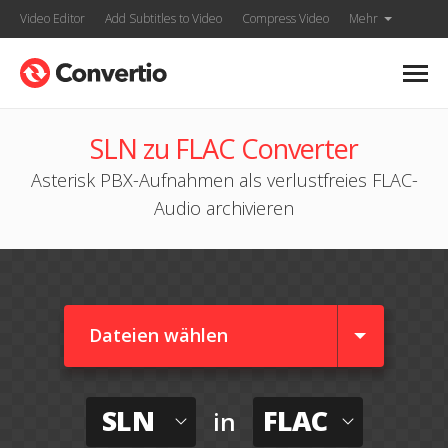
Video Editor
Add Subtitles to Video
Compress Video
Mehr
SLN zu FLAC Converter
Asterisk PBX-Aufnahmen als verlustfreies FLAC-
Audio archivieren
Dateien wählen
SLN
FLAC
in