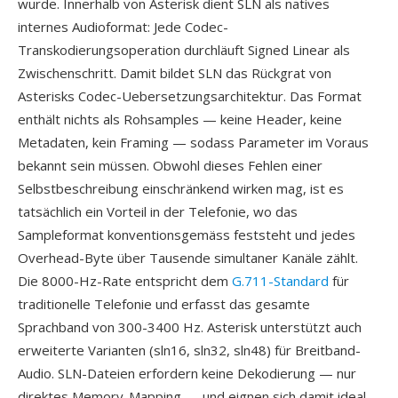
wurde. Innerhalb von Asterisk dient SLN als natives
internes Audioformat: Jede Codec-
Transkodierungsoperation durchläuft Signed Linear als
Zwischenschritt. Damit bildet SLN das Rückgrat von
Asterisks Codec-Uebersetzungsarchitektur. Das Format
enthält nichts als Rohsamples — keine Header, keine
Metadaten, kein Framing — sodass Parameter im Voraus
bekannt sein müssen. Obwohl dieses Fehlen einer
Selbstbeschreibung einschränkend wirken mag, ist es
tatsächlich ein Vorteil in der Telefonie, wo das
Sampleformat konventionsgemäss feststeht und jedes
Overhead-Byte über Tausende simultaner Kanäle zählt.
Die 8000-Hz-Rate entspricht dem
G.711-Standard
für
traditionelle Telefonie und erfasst das gesamte
Sprachband von 300-3400 Hz. Asterisk unterstützt auch
erweiterte Varianten (sln16, sln32, sln48) für Breitband-
Audio. SLN-Dateien erfordern keine Dekodierung — nur
direktes Memory-Mapping — und eignen sich damit ideal