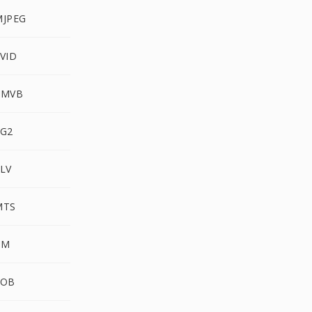
MJPEG
XVID
RMVB
3G2
FLV
MTS
RM
VOB