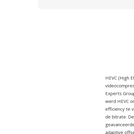
HEVC (High Ef
videocompress
Experts Group
werd HEVC on
efficiency te
de bitrate. D
geavanceerde
adaptive offs