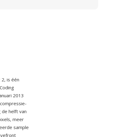
2, is één
 Coding
anuari 2013
 compressie-
 de helft van
pixels, meer
ceerde sample
avefront