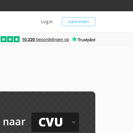
Log in
Aanmelden
10,220
beoordelingen op
CVU
naar