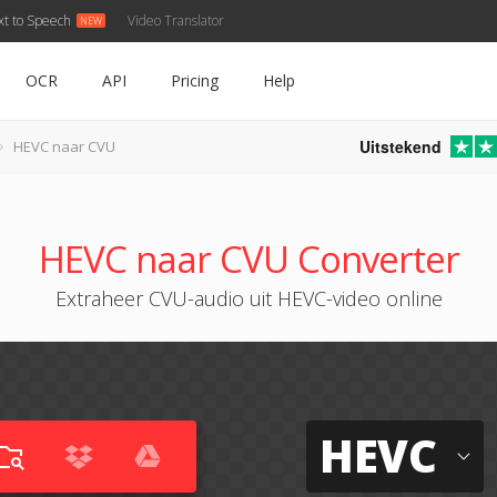
xt to Speech
Video Translator
OCR
API
Pricing
Help
Uitstekend
HEVC naar CVU
HEVC naar CVU Converter
Extraheer CVU-audio uit HEVC-video online
HEVC