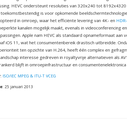
essing. HEVC ondersteunt resoluties van 320x240 tot 8192x4320
 toekomstbestendig is voor opkomende beeldschermtechnologie
opteerd in omroep, waar het efficiënte levering van 4K- en
HDR-
perkte kanalen mogelijk maakt, evenals in videoconferencing en
passingen. Apple nam HEVC als standaard opnameformaat aan v
af iOS 11, wat het consumentenbereik drastisch uitbreidde. Ond
perioriteit ten opzichte van H.264, heeft één complex en gefra
elandschap interesse gedreven in royaltyvrije alternatieven als A
ankerd blijft in omroepinfrastructuur en consumentenelektronica
r
:
ISO/IEC MPEG & ITU-T VCEG
se
: 25 januari 2013