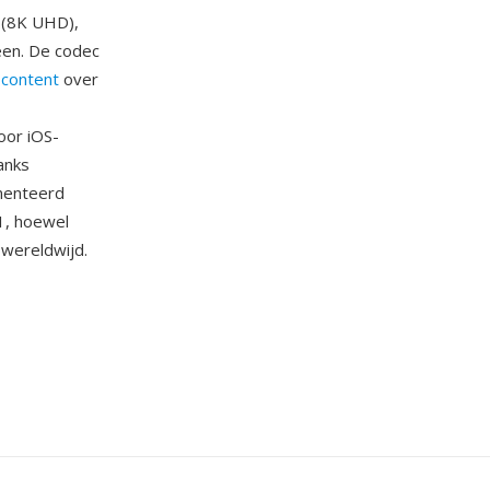
 (8K UHD),
en. De codec
content
over
oor iOS-
anks
gmenteerd
V1, hoewel
 wereldwijd.