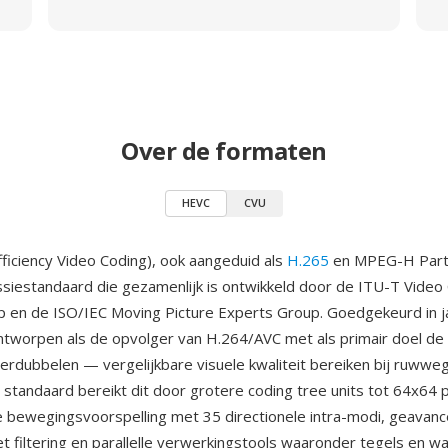
Over de formaten
HEVC
CVU
ficiency Video Coding), ook aangeduid als
H.265
en MPEG-H Part 
iestandaard die gezamenlijk is ontwikkeld door de ITU-T Video
 en de ISO/IEC Moving Picture Experts Group. Goedgekeurd in j
tworpen als de opvolger van H.264/AVC met als primair doel de
 verdubbelen — vergelijkbare visuele kwaliteit bereiken bij ruwweg
e standaard bereikt dit door grotere coding tree units tot 64x64 
 bewegingsvoorspelling met 35 directionele intra-modi, geavan
et filtering en parallelle verwerkingstools waaronder tegels en w