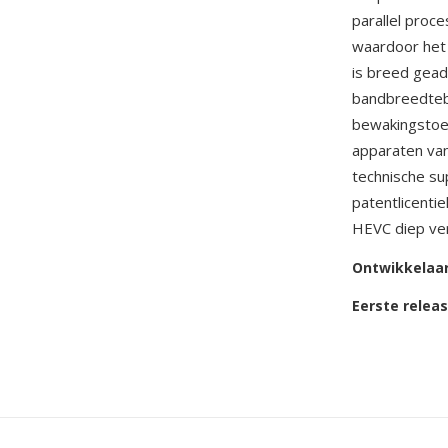
parallel proc
waardoor het
is breed gead
bandbreedtebe
bewakingstoe
apparaten van
technische su
patentlicenti
HEVC diep ver
Ontwikkelaa
Eerste relea