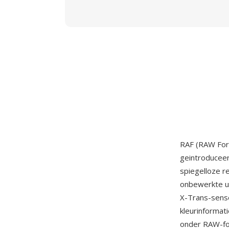
RAF (RAW For
geintroduceer
spiegelloze 
onbewerkte ui
X-Trans-senso
kleurinformat
onder RAW-form