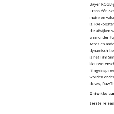
Bayer RGGB-pa
Trans één 6x6
moire en vals
is. RAF-besta
die afwijken 
waaronder Fuji
Acros en ande
dynamisch-ber
is het Film S
kleurwetensch
filmgeinspire
worden onde
dcraw, RawTh
Ontwikkelaa
Eerste relea