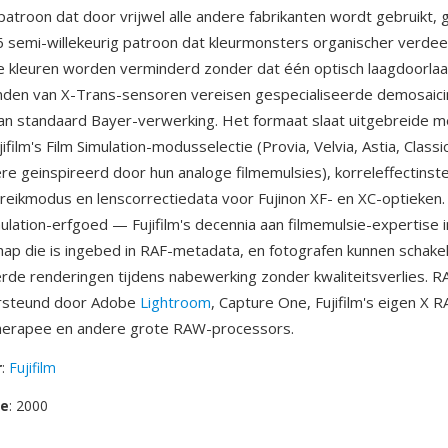
troon dat door vrijwel alle andere fabrikanten wordt gebruikt, g
 semi-willekeurig patroon dat kleurmonsters organischer verdee
e kleuren worden verminderd zonder dat één optisch laagdoorlaat
nden van X-Trans-sensoren vereisen gespecialiseerde demosaic
van standaard Bayer-verwerking. Het formaat slaat uitgebreide 
film's Film Simulation-modusselectie (Provia, Velvia, Astia, Class
re geinspireerd door hun analoge filmemulsies), korreleffectinste
eikmodus en lenscorrectiedata voor Fujinon XF- en XC-optieken.
imulation-erfgoed — Fujifilm's decennia aan filmemulsie-expertise
ap die is ingebed in RAF-metadata, en fotografen kunnen schake
erde renderingen tijdens nabewerking zonder kwaliteitsverlies. 
rsteund door Adobe
Lightroom
, Capture One, Fujifilm's eigen X 
erapee en andere grote RAW-processors.
r
:
Fujifilm
se
: 2000