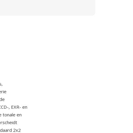
s,
erie
 de
CCD-, EXR- en
e tonale en
erscheidt
andaard 2x2