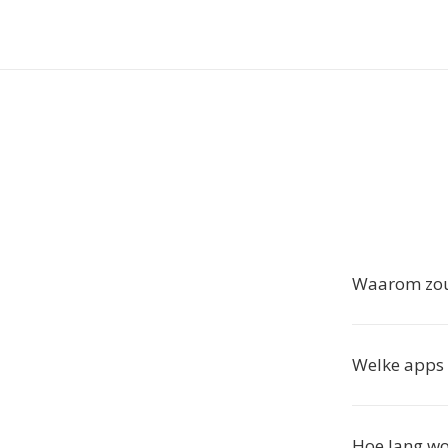
Waarom zou 
Welke apps 
Hoe lang w