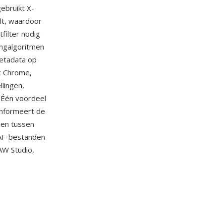
ebruikt X-
lt, waardoor
filter nodig
ingalgoritmen
metadata op
ic Chrome,
llingen,
 Één voordeel
 informeert de
len tussen
RAF-bestanden
RAW Studio,