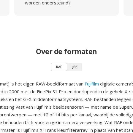
worden ondersteund)
Over de formaten
RAF
JPE
mat) is het eigen RAW-beeldformaat van
Fujifilm
digitale camera'
d in 2000 met de FinePix S1 Pro en doorlopend in de gehele X-s
reeks en het GFX middenformaatsysteem. RAF-bestanden leggen
tlezing vast van Fujifilm's beeldsensoren — met name de Super
rontwerpen — met 12 of 14 bits per kanaal, waarbij de volledig
ie behouden blijft voor enige in-camera verwerking. Wat RAF ond
aten is Fujifilm's X-Trans kleurfilterarray: in plaats van het st