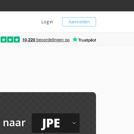
Log in
Aanmelden
10,220
beoordelingen op
l
JPE
naar