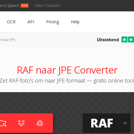
xt to Speech
Video Translator
OCR
API
Pricing
Help
Uitstekend
 naar JPE
RAF naar JPE Converter
Zet RAF-foto's om naar JPE-formaat — gratis online too
RAF