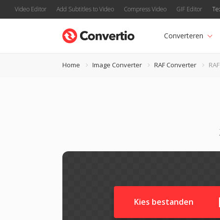
Video Editor
Add Subtitles to Video
Compress Video
GIF Editor
Te
Converteren
Home
Image Converter
RAF Converter
RAF
Kies bestanden