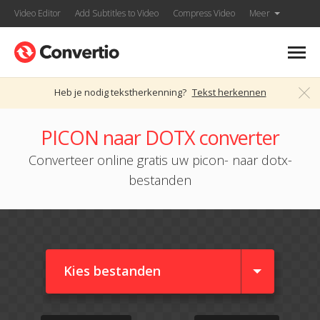
Video Editor
Add Subtitles to Video
Compress Video
Meer
Heb je nodig tekstherkenning?
Tekst herkennen
PICON naar DOTX converter
Converteer online gratis uw picon- naar dotx-
bestanden
Kies bestanden