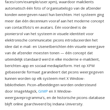
faces/com/example/user.xpm), waardoor mailclients
automatisch één foto of organisatielogo van de afzender
konden weergeven naast hun berichten. Het systeem ging
meer dan één decennium vooraf aan het moderne concept
van contactfoto's en avatars. Één voordeel is de
pioniersrol van het systeem in visuele identiteit voor
elektronische communicatie: picons introduceerden het
idee dat e-mail- en Usenetberichten één visuele weergave
van de afzender moesten tonen — één concept dat
uiteindelijk standaard werd in elke moderne e-mailclient,
berichten-app en sociaal mediaplatform. Het op XPM
gebaseerde formaat garandeert dat picons weergegeven
kunnen worden op elk systeem met X Window-
bibliotheken. Picon-afbeeldingen worden ondersteund
door ImageMagick,
GIMP
en X Window-
weergaveprogramma's, en de historische picons-database
blijft online gearchiveerd bij Indiana University.