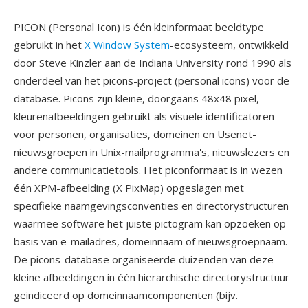
PICON (Personal Icon) is één kleinformaat beeldtype
gebruikt in het
X Window System
-ecosysteem, ontwikkeld
door Steve Kinzler aan de Indiana University rond 1990 als
onderdeel van het picons-project (personal icons) voor de
database. Picons zijn kleine, doorgaans 48x48 pixel,
kleurenafbeeldingen gebruikt als visuele identificatoren
voor personen, organisaties, domeinen en Usenet-
nieuwsgroepen in Unix-mailprogramma's, nieuwslezers en
andere communicatietools. Het piconformaat is in wezen
één XPM-afbeelding (X PixMap) opgeslagen met
specifieke naamgevingsconventies en directorystructuren
waarmee software het juiste pictogram kan opzoeken op
basis van e-mailadres, domeinnaam of nieuwsgroepnaam.
De picons-database organiseerde duizenden van deze
kleine afbeeldingen in één hierarchische directorystructuur
geindiceerd op domeinnaamcomponenten (bijv.